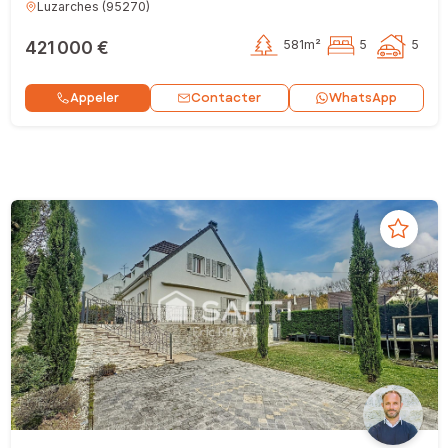
Luzarches
(
95270
)
421 000 €
581m²
5
5
Contacter
Appeler
WhatsApp