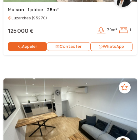
Maison - 1 pièce - 25m²
Luzarches
(
95270
)
125 000 €
70m²
1
Contacter
Appeler
WhatsApp