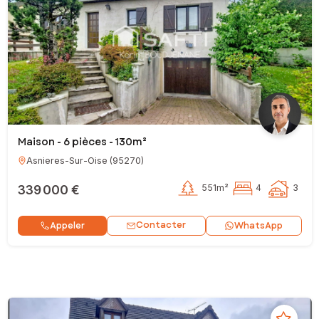
Maison - 6 pièces - 130m²
Asnieres-Sur-Oise
(
95270
)
339 000 €
551m²
4
3
Contacter
Appeler
WhatsApp