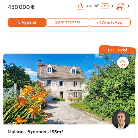
450 000 €
483m²
3
3
Contacter
Appeler
WhatsApp
Exclusivité
Maison - 8 pièces - 155m²