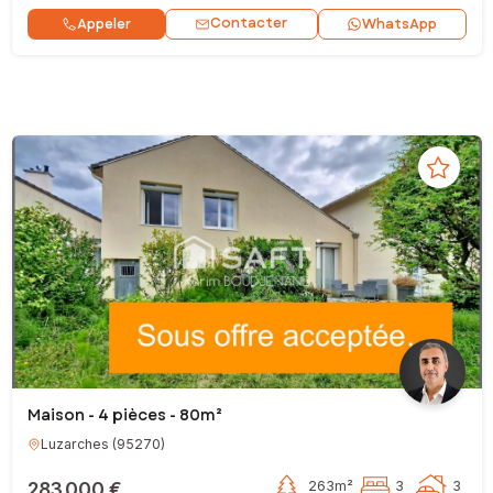
Contacter
Appeler
WhatsApp
Maison - 4 pièces - 80m²
Luzarches
(
95270
)
283 000 €
263m²
3
3