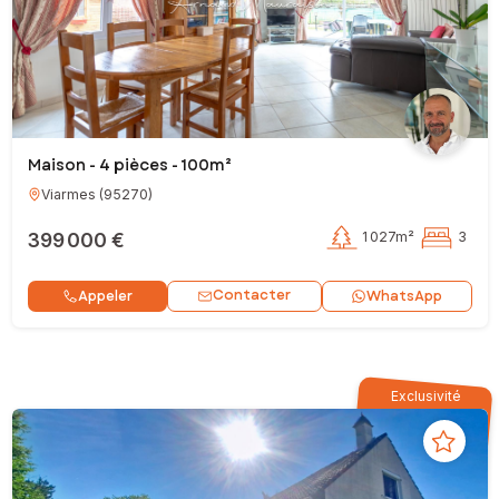
Maison - 4 pièces - 100m²
Viarmes
(
95270
)
399 000 €
1 027m²
3
Contacter
Appeler
WhatsApp
Exclusivité