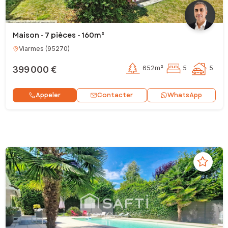
Maison - 7 pièces - 160m²
Viarmes
(
95270
)
399 000 €
652m²
5
5
Contacter
Appeler
WhatsApp