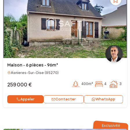
Maison - 6 pièces - 96m²
Asnieres-Sur-Oise
(
95270
)
259 000 €
400m²
4
3
Contacter
Appeler
WhatsApp
Exclusivité