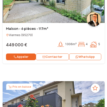
Maison - 6 pièces - 117m²
Viarmes
(
95270
)
449 000 €
1 006m²
4
5
Contacter
Appeler
WhatsApp
Prix en baisse