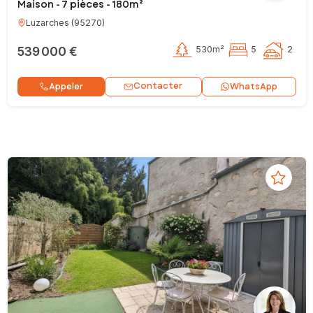
Maison - 7 pièces - 180m²
Luzarches
(
95270
)
539 000 €
530m²
5
2
Contacter
Appeler
WhatsApp