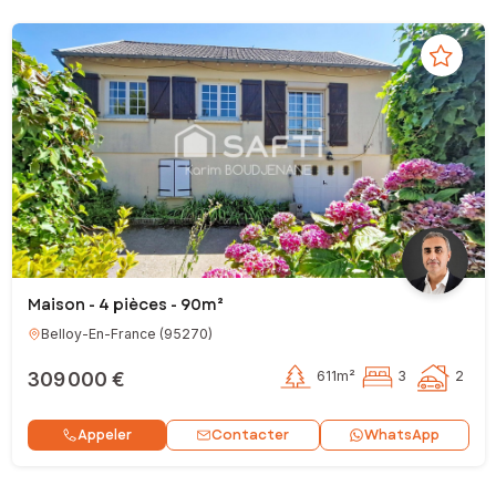
Maison - 4 pièces - 90m²
Belloy-En-France
(
95270
)
309 000 €
611m²
3
2
Contacter
Appeler
WhatsApp