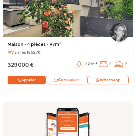
Maison - 4 pièces - 97m²
Viarmes
(
95270
)
329 000 €
323m²
3
2
Contacter
Appeler
WhatsApp