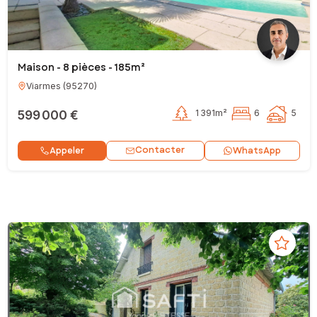
Maison - 8 pièces - 185m²
Viarmes
(
95270
)
599 000 €
1 391m²
6
5
Contacter
Appeler
WhatsApp