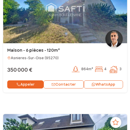
Maison - 6 pièces - 120m²
Asnieres-Sur-Oise
(
95270
)
350 000 €
864m²
4
3
Contacter
Appeler
WhatsApp