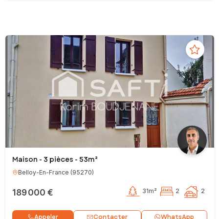
Maison - 3 pièces - 53m²
Belloy-En-France
(
95270
)
189 000 €
31m²
2
2
Contacter
Appeler
WhatsApp