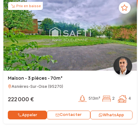
Prix en baisse
Maison - 3 pièces - 70m²
Asnières-Sur-Oise
(
95270
)
222 000 €
513m²
2
4
Contacter
Appeler
WhatsApp