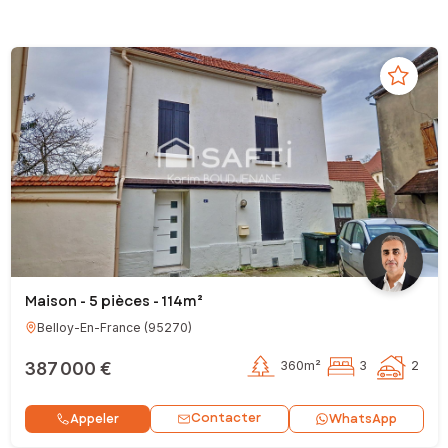
Maison - 5 pièces - 114m²
Belloy-En-France
(
95270
)
387 000 €
360m²
3
2
Contacter
Appeler
WhatsApp