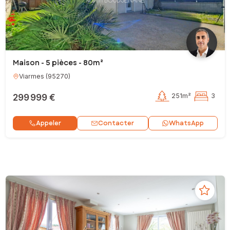
Maison - 5 pièces - 80m²
Viarmes
(
95270
)
299 999 €
251m²
3
Contacter
Appeler
WhatsApp