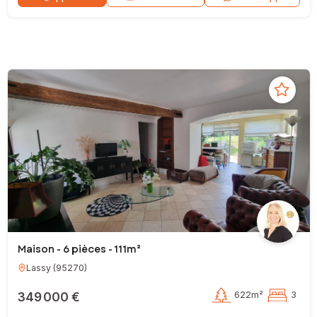
Maison - 6 pièces - 111m²
Lassy
(
95270
)
349 000 €
622m²
3