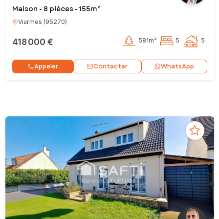
Maison - 8 pièces - 155m²
Viarmes
(
95270
)
418 000 €
581m²
5
5
Contacter
Appeler
WhatsApp