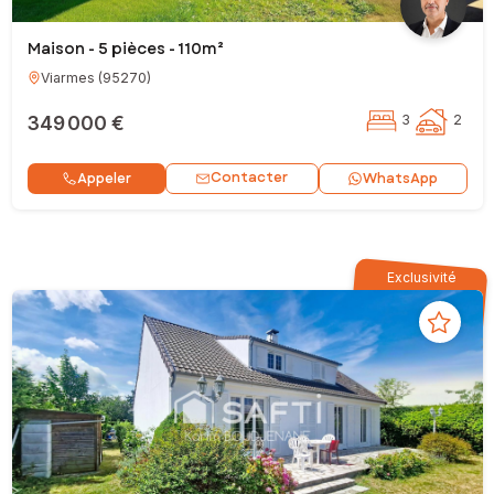
Maison - 5 pièces - 110m²
Viarmes
(
95270
)
349 000 €
3
2
Contacter
Appeler
WhatsApp
Exclusivité