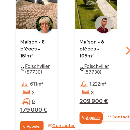
Maison - 8
Maison - 6
pièces -
pièces -
151m²
105m²
Folschviller
Folschviller
(
57730
)
(
57730
)
611m²
1 222m²
3
3
209 900 €
6
179 000 €
Contact
Appeler
Contacter
Appeler