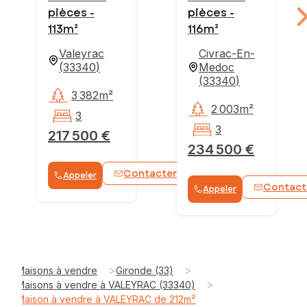
pièces -
pièces -
113m²
116m²
Valeyrac
Civrac-En-
(
33340
)
Medoc
(
33340
)
3 382m²
2 003m²
3
3
217 500 €
234 500 €
Contacter
Appeler
WhatsApp
Contact
Appeler
>
>
Maisons à vendre
Gironde (33)
>
Maisons à vendre à VALEYRAC (33340)
Maison à vendre à VALEYRAC de 212m²