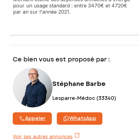
pour un usage standard :
entre 3470€ et 4720€
permettant d'abriter un véhicule.
par an sur l'année 2021.
Les informations sur les risques auxquels ce bien est
exposé sont disponibles sur le site Géorisques :
www.georisques.gouv.fr
Prix de vente : 233 000 €
Honoraires charge vendeur
Ce bien vous est proposé par :
Contactez votre conseiller SAFTI : Stéphane BARBE, Tél. :
06 52 51 56 68, E-mail : stephane.barbe@safti.fr - EI - Agent
commercial immatriculé au RSAC de BORDEAUX sous le
numéro 835 253 345
Stéphane Barbe
Lesparre-Médoc (33340)
Appeler
WhatsApp
Voir ses autres annonces