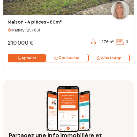
Maison - 4 pièces - 80m²
Mathay
(
25700
)
210 000 €
1 276m²
3
Contacter
Appeler
WhatsApp
Partagez une info immobilière et