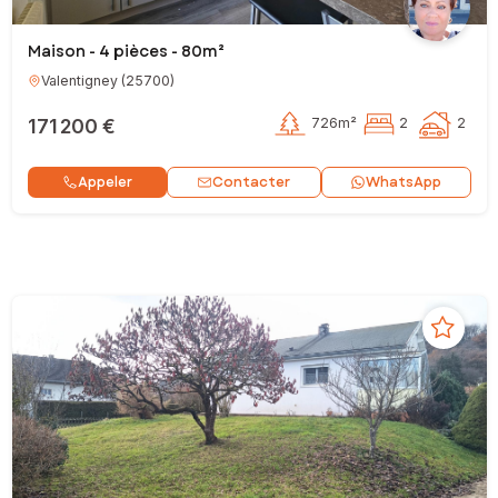
Maison - 4 pièces - 80m²
Valentigney
(
25700
)
171 200 €
726m²
2
2
Contacter
Appeler
WhatsApp