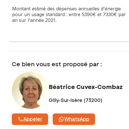
exposé sont disponibles sur le site Géorisques :
Montant estimé des dépenses annuelles d'énergie
www.georisques.gouv.fr
pour un usage standard :
entre 5390€ et 7330€ par
an sur l'année 2021.
Prix de vente : 399 000 €
Honoraires charge vendeur
Contactez votre conseiller SAFTI : Béatrice CUVEX-
COMBAZ, Tél. : 06 63 21 78 04, E-mail : beatrice.cuvex-
combaz@safti.fr - EI - Agent commercial immatriculé au
RSAC de CHAMBÉRY sous le numéro 452 988 918
Ce bien vous est proposé par :
Béatrice Cuvex-Combaz
Gilly-Sur-Isère (73200)
Appeler
WhatsApp