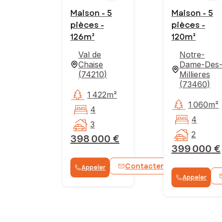
Maison - 5
Maison - 5
pièces -
pièces -
126m²
120m²
Val de
Notre-
Chaise
Dame-Des
(
74210
)
Millieres
(
73460
)
1 422m²
1 060m²
4
4
3
2
398 000 €
399 000 €
Contacter
Appeler
WhatsApp
Appeler