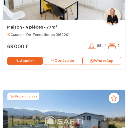
Maison - 4 pièces - 77m²
Caudies-De-Fenouilledes
(
66220
)
69 000 €
68m²
2
Contacter
Appeler
WhatsApp
Prix en baisse