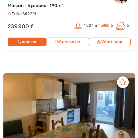
Maison - 6 pièces - 190m²
Trilla
(
66220
)
239 900 €
1 224m²
5
5
Contacter
Appeler
WhatsApp