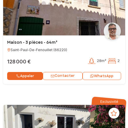
Maison - 3 pièces - 64m²
Saint-Paul-De-Fenouillet
(
66220
)
128 000 €
28m²
2
Contacter
Appeler
WhatsApp
Exclusivité