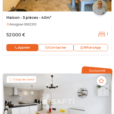
Maison - 3 pièces - 40m²
Ansignan
(
66220
)
52 000 €
1
Contacter
Appeler
WhatsApp
Exclusivité
Coup de coeur