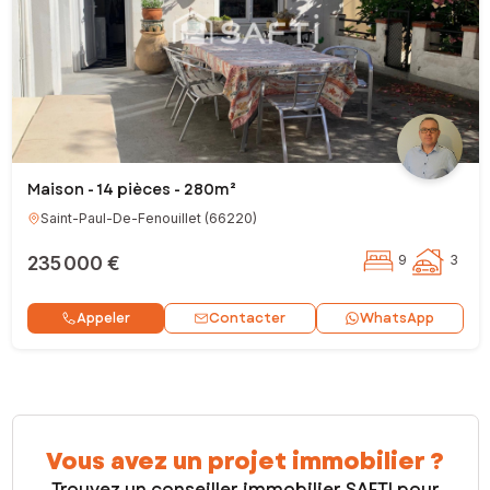
Maison - 14 pièces - 280m²
Saint-Paul-De-Fenouillet
(
66220
)
235 000 €
9
3
Contacter
Appeler
WhatsApp
Vous avez un projet immobilier ?
Trouvez un conseiller immobilier SAFTI pour