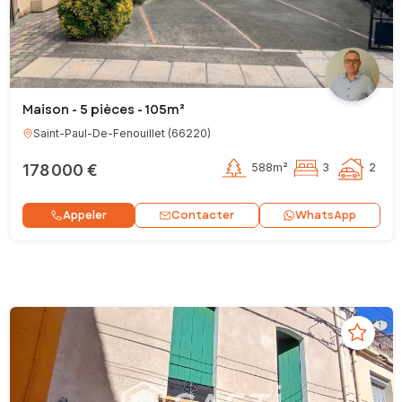
Maison - 5 pièces - 105m²
Saint-Paul-De-Fenouillet
(
66220
)
178 000 €
588m²
3
2
Contacter
Appeler
WhatsApp