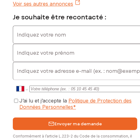
vivre, idéale pour un premier achat, un couple ou un
Voir ses autres annonces
investissement locatif.
Je souhaite être recontacté :
Les informations sur les risques auxquels ce bien est
exposé sont disponibles sur le site Géorisques :
Indiquez votre nom
www.georisques.gouv.fr
Indiquez votre prénom
Prix de vente : 159 000 €
Honoraires charge vendeur
E-mail
Contactez votre conseiller SAFTI : Marion BESANCENOT,
Tél. : 06 14 36 60 71, E-mail : marion.besancenot@safti.fr - EI
- Agent commercial immatriculé au RSAC de PERPIGNAN
sous le numéro 910 091 776
J’ai lu et j’accepte la
Politique de Protection des
Données Personnelles
*
Envoyer ma demande
Conformément à l’article L.223-2 du Code de la consommation, il