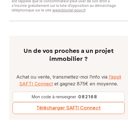
est rappelé que le consommateur peut user de son droit à
s’inscrire gratuitement sur la liste d’opposition au démarchage
téléphonique sur le site
www.bloctel.gouv.fr
.
Un de vos proches a un projet
immobilier ?
Achat ou vente, transmettez-moi l’info via
l’appli
SAFTI Connect
et gagnez 875€ en moyenne.
Mon code à renseigner :
082168
Télécharger SAFTI Connect