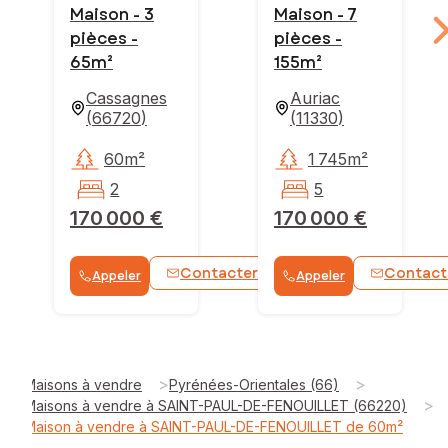
Maison - 3
Maison - 7
pièces -
pièces -
65m²
155m²
Cassagnes
Auriac
(
66720
)
(
11330
)
60m²
1 745m²
2
5
170 000 €
170 000 €
Contacter
Contact
Appeler
Appeler
WhatsApp
>
>
Maisons à vendre
Pyrénées-Orientales (66)
>
Maisons à vendre à SAINT-PAUL-DE-FENOUILLET (66220)
Maison à vendre à SAINT-PAUL-DE-FENOUILLET de 60m²