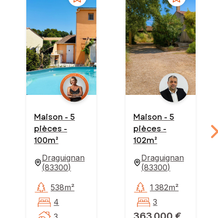
Maison - 5
Maison - 5
pièces -
pièces -
100m²
102m²
Draguignan
Draguignan
(
83300
)
(
83300
)
538m²
1 382m²
4
3
363 000 €
3