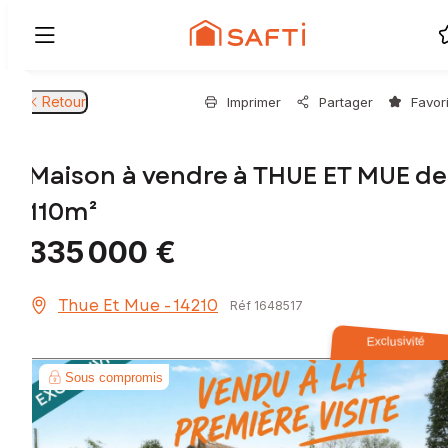
Retour
Imprimer
Partager
Favor
Maison à vendre à THUE ET MUE de
110m²
335 000 €
Thue Et Mue - 14210
Réf 1648517
Exclusivité
Sous compromis