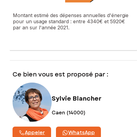
Fenêtres PVC double vitrage. possibilité de stationner
plusieurs véhicules sur la propriété.
Montant estimé des dépenses annuelles d'énergie
pour un usage standard :
entre 4340€ et 5920€
Les informations sur les risques auxquels ce bien est
par an sur l'année 2021.
exposé sont disponibles sur le site Géorisques :
www.georisques.gouv.fr
Prix de vente : 335 000 €
Honoraires charge vendeur
Contactez votre conseiller SAFTI : Sylvie BLANCHER, Tél. :
06 64 33 75 74, E-mail : sylvie.blancher@safti.fr - EI - Agent
Ce bien vous est proposé par :
commercial immatriculé au RSAC de CAEN sous le numéro
841 708 969
Sylvie Blancher
Caen (14000)
Appeler
WhatsApp