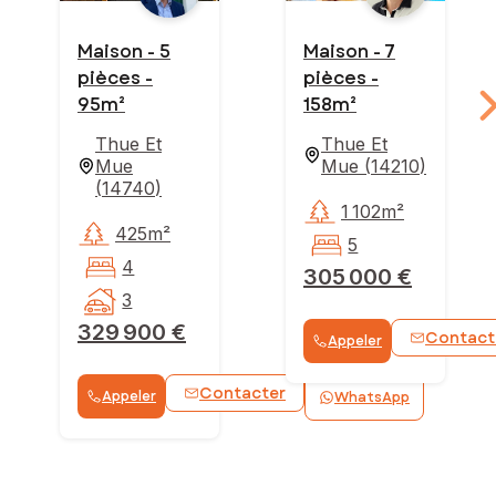
Maison - 5
Maison - 7
pièces -
pièces -
95m²
158m²
Thue Et
Thue Et
Mue
Mue
(
14210
)
(
14740
)
1 102m²
425m²
5
4
305 000 €
3
329 900 €
Contact
Appeler
Contacter
Appeler
WhatsApp