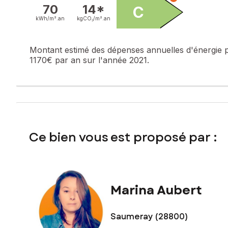
70
14*
C
kWh/m².
an
kgCO₂/m².
an
Montant estimé des dépenses annuelles d'énergie 
1170€ par an sur l'année 2021.
Ce bien vous est proposé par :
Marina Aubert
Saumeray (28800)