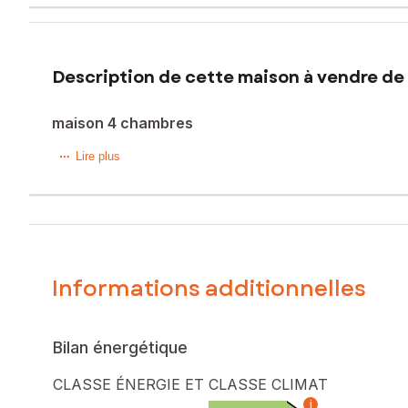
Description de cette maison à vendre de 
maison 4 chambres
Située dans la charmante commune de Thivars (28630), cet
Lire plus
Idéalement construite en 2021, cette propriété dispose d'u
À l'intérieur, la maison offre un espace de vie lumineux a
Les combles aménageables et la connexion fibre sont des a
et de fonctionnalité.
Informations additionnelles
Les informations sur les risques auxquels ce bien est expo
Prix de vente : 280 000 €
Honoraires charge vendeur
Bilan énergétique
Contactez votre conseiller SAFTI : Marina AUBERT, Tél. : 
CLASSE ÉNERGIE ET CLASSE CLIMAT
i