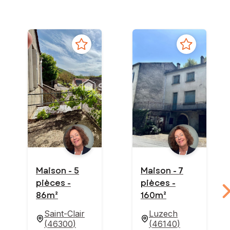
Maison - 5
Maison - 7
pièces -
pièces -
86m²
160m²
Saint-Clair
Luzech
(
46300
)
(
46140
)