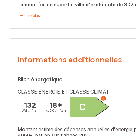
Talence forum superbe villa d'architecte de 30
Je vous présente, à Talence, dans un environnement privilég
Lire plus
emplacement rare.
Développant 307 m², la propriété s'articule autour d'une s
créant une harmonie parfaite entre intérieur et extérieur. U
La villa propose une suite parentale au rez-de-chaussée ave
d'eau ainsi qu'une grande mezzanine pouvant être aménag
wc. Ce second logement peut servir de maison d'amis, d'es
Informations additionnelles
Le niveau inférieur dévoile un espace dédié aux loisirs av
complètent ce bien d'exception . À proximité immédiate de
sol, aspiration centralisée, DPE C..) et cadre de vie exclusif
Bilan énergétique
Les informations sur les risques auxquels ce bien est expo
CLASSE ÉNERGIE ET CLASSE CLIMAT
Prix de vente : 1 500 000 €
i
Honoraires charge vendeur
132
18*
C
kWh/m².
an
kgCO₂/m².
an
Contactez votre conseiller SAFTI : Aurélie BONNIN, Tél. :
Montant estimé des dépenses annuelles d'énergie 
4060€ par an sur l'année 2021.