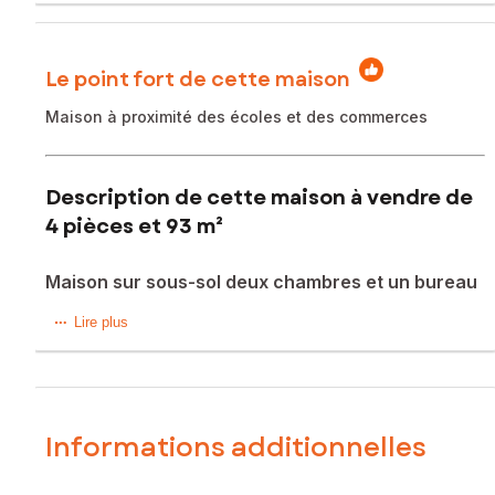
Le point fort de cette maison
Maison à proximité des écoles et des commerces
Description de cette maison à vendre de
4 pièces et 93 m²
Maison sur sous-sol deux chambres et un bureau
Située à Surgères (17700), cette charmante maison se
Lire plus
trouve à proximité immédiate des commerces, écoles et
transports en commun. Avec un terrain de 624 m², cet
emplacement offre un cadre de vie agréable.
Vous ne serez qu'à 14 min à pied de la Gare SNCF, à 7 min
à pied de la place du Marché et des commerces.
Informations additionnelles
Cette maison de 93 m² sur sous-sol comprend :