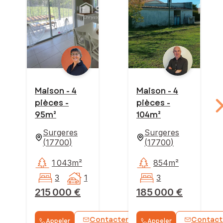
Maison - 4
Maison - 4
pièces -
pièces -
95m²
104m²
Surgeres
Surgeres
(
17700
)
(
17700
)
1 043m²
854m²
3
1
3
215 000 €
185 000 €
Contacter
Contact
Appeler
Appeler
WhatsApp