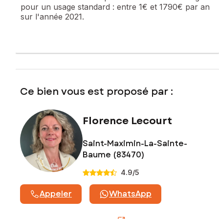
pour un usage standard :
entre 1€ et 1790€ par an
Les informations sur les risques auxquels ce bien est
sur l'année 2021.
exposé sont disponibles sur le site Géorisques :
www.georisques.gouv.fr
Prix de vente : 455 000 €
Honoraires charge vendeur
Contactez votre conseiller SAFTI : Florence LECOURT, Tél. :
06 61 29 51 77, E-mail : florence.lecourt@safti.fr - EI - Agent
Ce bien vous est proposé par :
commercial immatriculé au RSAC de DRAGUIGNAN sous le
numéro 479942195
Florence Lecourt
Saint-Maximin-La-Sainte-
Baume (83470)
4.9
/5
Appeler
WhatsApp