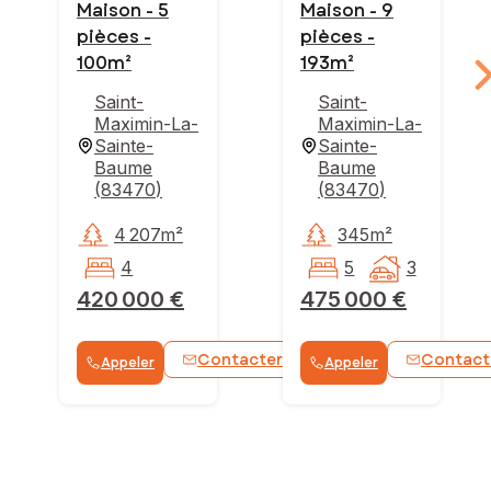
Maison - 5
Maison - 9
pièces -
pièces -
100m²
193m²
Saint-
Saint-
Maximin-La-
Maximin-La-
Sainte-
Sainte-
Baume
Baume
(
83470
)
(
83470
)
4 207m²
345m²
4
5
3
420 000 €
475 000 €
Contacter
Contact
Appeler
Appeler
WhatsApp