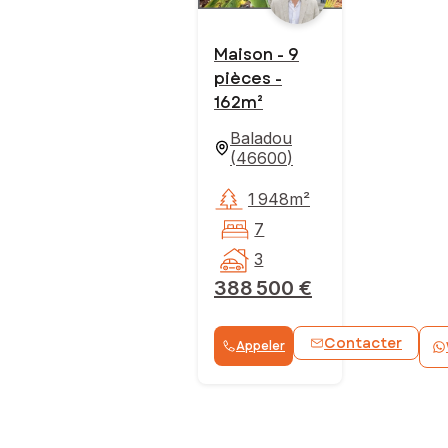
Maison - 9
pièces -
162m²
Baladou
(
46600
)
1 948m²
7
3
388 500 €
Contacter
Appeler