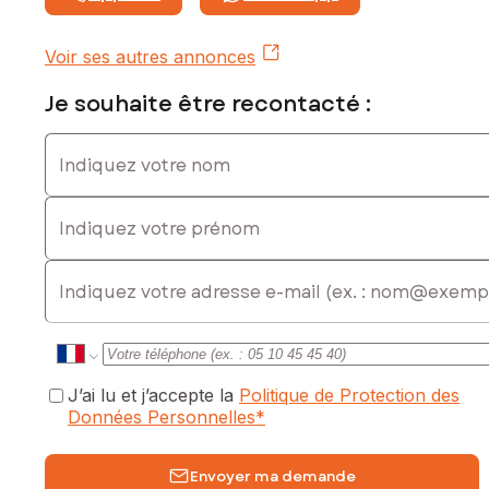
Honoraires charge vendeur
Contactez votre conseiller SAFTI : Luc VIGNON, Tél. : 06 11
Voir ses autres annonces
80 66 34, E-mail : luc.vignon@safti.fr - EI - Agent commercial
immatriculé au RSAC de CAHORS sous le numéro 488 369
Je souhaite être recontacté :
612
Indiquez votre nom
Indiquez votre prénom
E-mail
J’ai lu et j’accepte la
Politique de Protection des
Données Personnelles
*
Envoyer ma demande