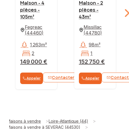
Maison - 4
Maison - 2
pièces -
pièces -
105m²
43m²
Fegreac
Missillac
(
44460
)
(
44780
)
1 263m²
98m²
2
1
149 000 €
152 750 €
Contacter
Contact
Appeler
Appeler
WhatsApp
>
>
Maisons à vendre
Loire-Atlantique (44)
>
Maisons à vendre à SEVERAC (44530)