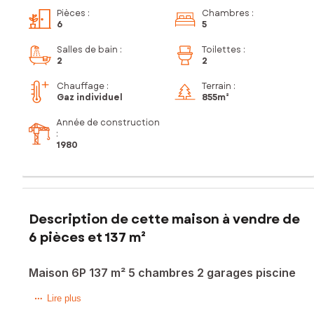
Pièces
:
Chambres
:
6
5
Salles de bain
:
Toilettes
:
2
2
Chauffage :
Terrain :
Gaz individuel
855m²
Année de construction
:
1980
Description de cette maison à vendre de
6 pièces et 137 m²
Maison 6P 137 m² 5 chambres 2 garages piscine
Située dans un quartier calme et recherché de Sauvian, à
Lire plus
proximité des commodités, cette agréable maison T6