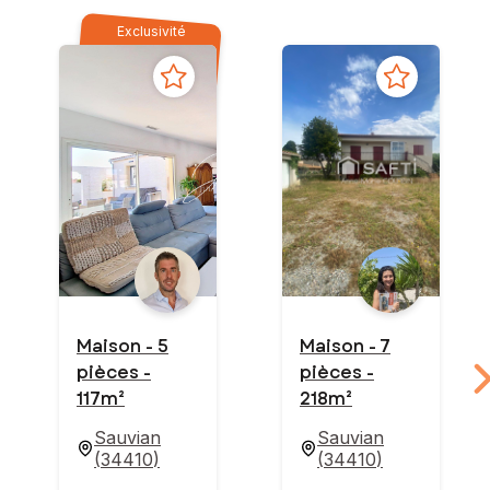
Exclusivité
Maison - 5
Maison - 7
pièces -
pièces -
117m²
218m²
Sauvian
Sauvian
(
34410
)
(
34410
)