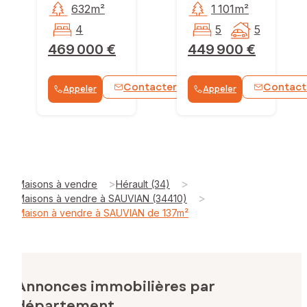
632m²
1 101m²
4
5
5
469 000 €
449 900 €
Contacter
Contact
Appeler
Appeler
WhatsApp
>
>
Maisons à vendre
Hérault (34)
>
Maisons à vendre à SAUVIAN (34410)
Maison à vendre à SAUVIAN de 137m²
Annonces immobilières par
département