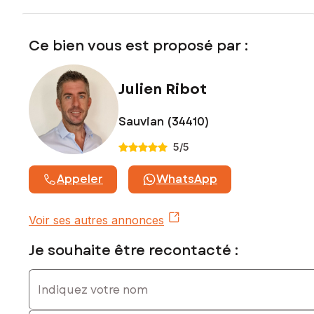
www.georisques.gouv.fr
Prix de vente : 442 000 €
Ce bien vous est proposé par :
Honoraires charge vendeur
Contactez votre conseiller SAFTI : Julien RIBOT, Tél. : 07 83
Julien Ribot
09 50 09, E-mail : julien.ribot@safti.fr - EI - Agent commercial
immatriculé au RSAC de BEZIERS sous le numéro 832855514
Sauvian (34410)
5
/5
Appeler
WhatsApp
Voir ses autres annonces
Je souhaite être recontacté :
Indiquez votre nom