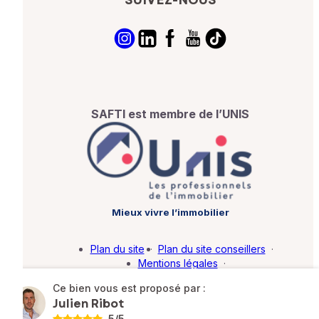
SUIVEZ-NOUS
SAFTI est membre de l’UNIS
Mieux vivre l’immobilier
Plan du site
·
Plan du site conseillers
·
Mentions légales
·
Politique de protection des données
·
Ce bien vous est proposé par :
Barème d'honoraires
·
Paramétrer mes cookies
Julien Ribot
5
/5