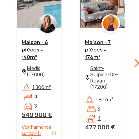
Maison - 6
Maison - 7
pièces -
pièces -
140m²
176m²
Medis
Saint-
(
17600
)
Sulpice-De-
Royan
(
17200
)
1 300m²
4
1 817m²
3
5
549 900 €
4
477 000 €
Voir l'annonce
sur SAFTI