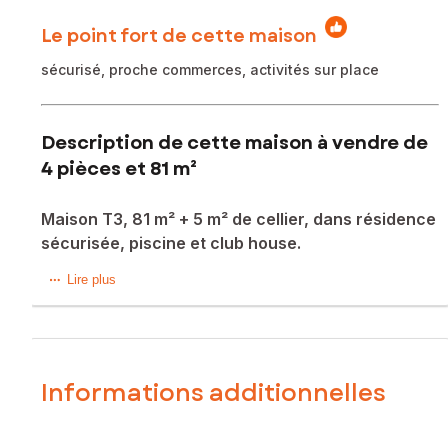
Le point fort de cette maison
sécurisé, proche commerces, activités sur place
Description de cette maison à vendre de
4 pièces et 81 m²
Maison T3, 81 m² + 5 m² de cellier, dans résidence
sécurisée, piscine et club house.
Située à Salies-du-Salat, cette maison bénéficie d'un
Lire plus
environnement idéal entre campagne et ville, offrant un
cadre de vie paisible à proximité d'écoles et de tous les
commerces. Les Sénioriales, résidence sécurisée, est
desservies par un service de bus, procurant ainsi un accès
pratique à la gare de Boussens. Le bien est climatisé. Le
Informations additionnelles
jardin et la terrasse, idéale pour les moments de détente en
extérieur. L'accès pour handicapés, ainsi que le portail
télécommandé et la fibre offrent un cadre de vie