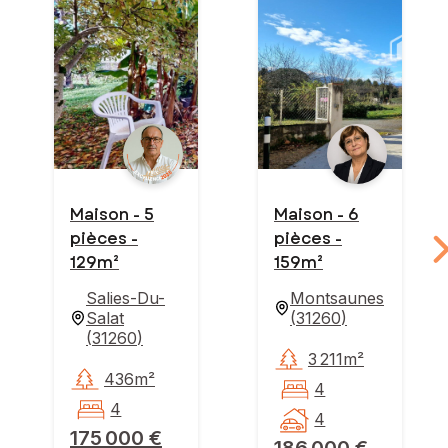
Maison - 5
Maison - 6
pièces -
pièces -
129m²
159m²
Salies-Du-
Montsaunes
Salat
(
31260
)
(
31260
)
3 211m²
436m²
4
4
4
175 000 €
186 000 €