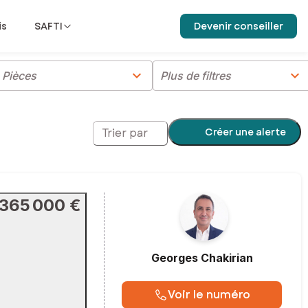
is
SAFTI
Devenir conseiller
chevron_right
chevron_right
Pièces
Plus de filtres
Créer une alerte
Trier par
365 000 €
Georges
Chakirian
Voir le numéro