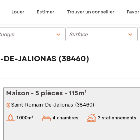
Louer
Estimer
Trouver un conseiller
Favor
chevron_right
chevron_right
Budget
Surface
N-DE-JALIONAS (38460)
Maison - 5 pièces - 115m²
Saint-Romain-De-Jalionas
(
38460
)
1 000m²
4 chambres
3 stationnements