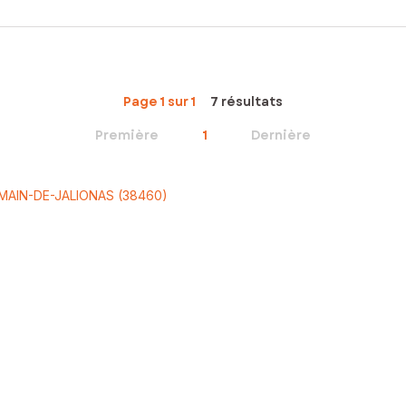
Page 1 sur 1
7 résultats
Première
1
Dernière
OMAIN-DE-JALIONAS (38460)