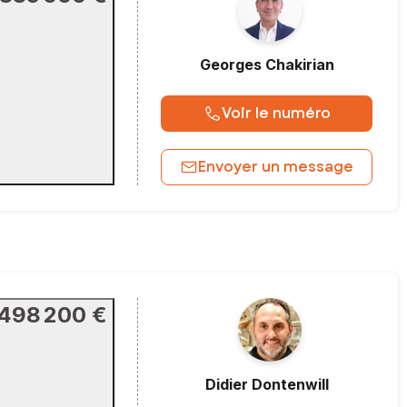
Georges
Chakirian
Voir le numéro
Envoyer un message
498 200 €
Didier
Dontenwill