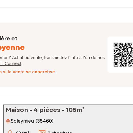
ière et
oyenne
ier ? Achat ou vente, transmettez l'info à l'un de nos
FTI Connect
.
si la vente se concrétise.
Maison - 4 pièces - 105m²
Soleymieu
(
38460
)