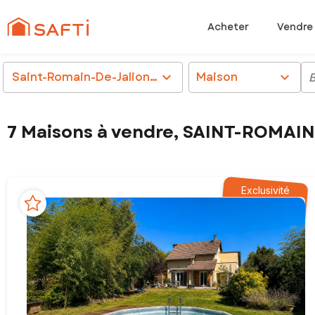
Acheter
Vendre
Saint-Romain-De-Jalionas (38460)
chevron_right
Maison
chevron_right
7 Maisons à vendre, SAINT-ROMAI
Exclusivité