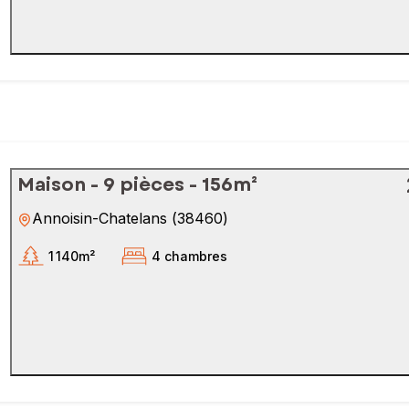
Maison - 9 pièces - 156m²
Annoisin-Chatelans
(
38460
)
1 140m²
4 chambres