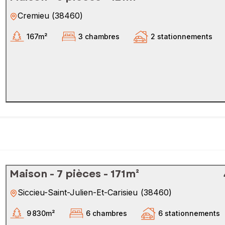
Cremieu
(
38460
)
167m²
3 chambres
2 stationnements
Maison - 7 pièces - 171m²
Siccieu-Saint-Julien-Et-Carisieu
(
38460
)
9 830m²
6 chambres
6 stationnements