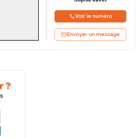
Voir le numéro
Envoyer un message
r ?
us