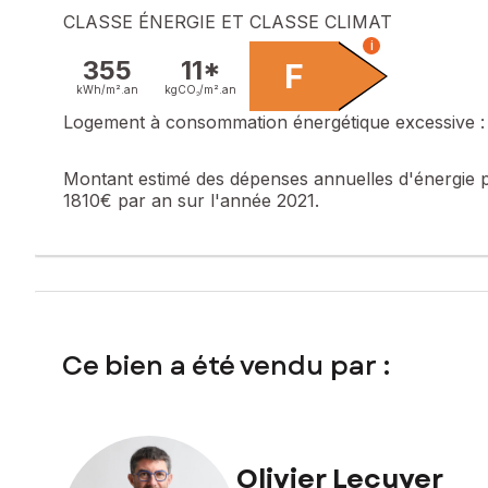
CLASSE ÉNERGIE ET CLASSE CLIMAT
i
355
11*
F
kWh/m².
an
kgCO₂/m².
an
Logement à consommation énergétique excessive : 
Montant estimé des dépenses annuelles d'énergie 
1810€ par an sur l'année 2021.
Ce bien a été vendu par :
Olivier Lecuyer