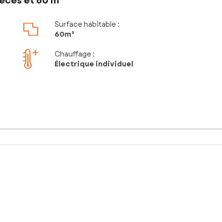
èces et 60 m²
Surface habitable :
60m²
Chauffage :
Électrique individuel