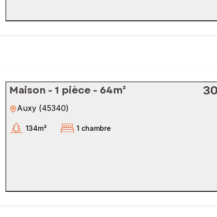
Maison - 1 pièce - 64m²
30
Auxy
(
45340
)
134m²
1 chambre