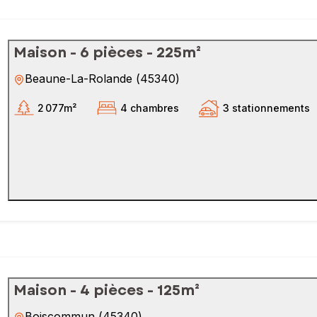
Maison - 6 pièces - 225m²
Beaune-La-Rolande
(
45340
)
2 077m²
4 chambres
3 stationnements
Maison - 4 pièces - 125m²
Boiscommun
(
45340
)