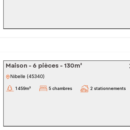
Maison - 6 pièces - 130m²
Nibelle
(
45340
)
1 459m²
5 chambres
2 stationnements