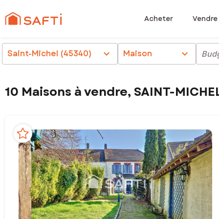
Acheter
Vendre
Saint-Michel (45340)
chevron_right
Maison
chevron_right
Bud
10 Maisons à vendre, SAINT-MICHE