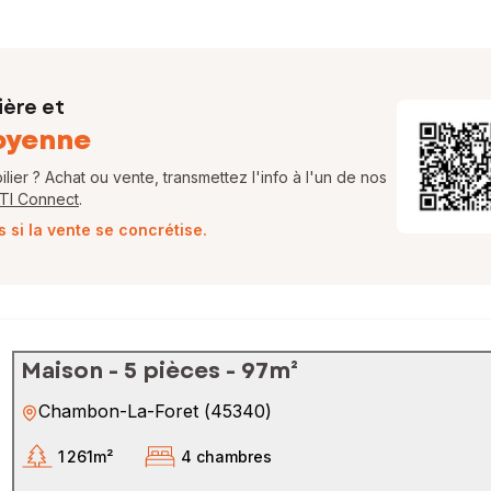
ière et
oyenne
ier ? Achat ou vente, transmettez l'info à l'un de nos
FTI Connect
.
si la vente se concrétise.
Maison - 5 pièces - 97m²
Chambon-La-Foret
(
45340
)
1 261m²
4 chambres