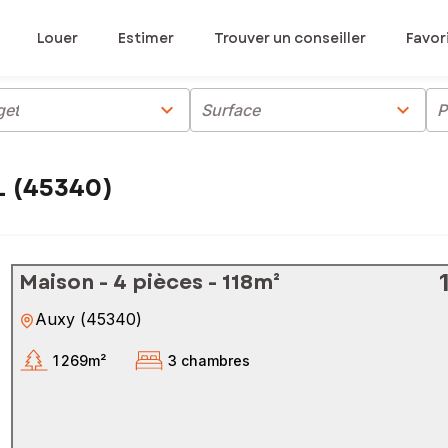
Louer
Estimer
Trouver un conseiller
Favor
chevron_right
chevron_right
get
Surface
P
L (45340)
Maison - 4 pièces - 118m²
Auxy
(
45340
)
1 269m²
3 chambres