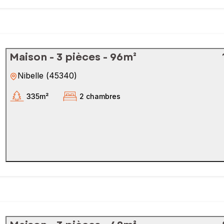
Maison - 3 pièces - 96m²
Nibelle
(
45340
)
335m²
2 chambres