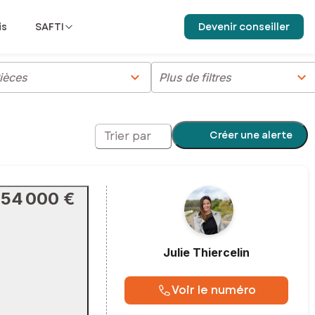
is
SAFTI
Devenir conseiller
chevron_right
chevron_right
ièces
Plus de filtres
Créer une alerte
Trier par
154 000 €
Julie
Thiercelin
Voir le numéro