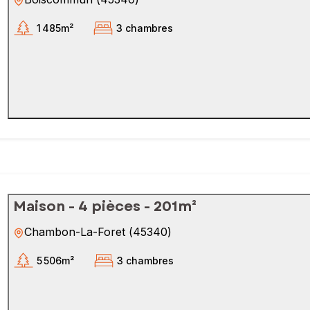
1 485m²
3 chambres
Maison - 4 pièces - 201m²
Chambon-La-Foret
(
45340
)
5 506m²
3 chambres