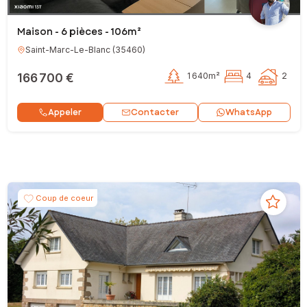
Maison - 6 pièces - 106m²
Saint-Marc-Le-Blanc
(
35460
)
166 700 €
1 640m²
4
2
Contacter
Appeler
WhatsApp
Coup de coeur