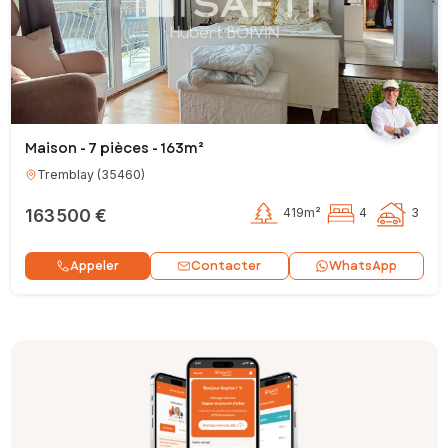
Maison - 7 pièces - 163m²
Tremblay
(
35460
)
163 500 €
419m²
4
3
Contacter
Appeler
WhatsApp