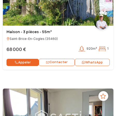
Maison - 3 pièces - 55m²
Saint-Brice-En-Cogles
(
35460
)
68 000 €
920m²
1
Contacter
Appeler
WhatsApp