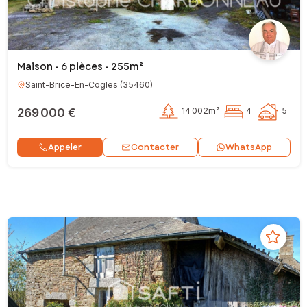
Maison - 6 pièces - 255m²
Saint-Brice-En-Cogles
(
35460
)
269 000 €
14 002m²
4
5
Contacter
Appeler
WhatsApp