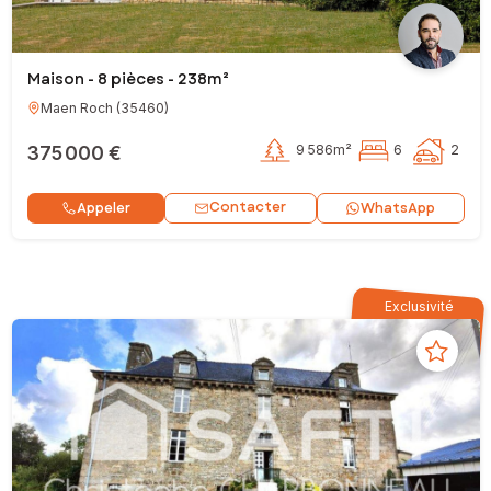
Maison - 8 pièces - 238m²
Maen Roch
(
35460
)
375 000 €
9 586m²
6
2
Contacter
Appeler
WhatsApp
Exclusivité