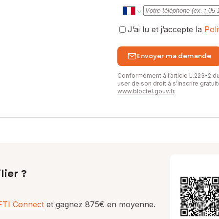
J’ai lu et j’accepte la
Pol
Envoyer ma demande
Conformément à l’article L.223-2 
user de son droit à s’inscrire gratu
www.bloctel.gouv.fr
.
lier ?
AFTI Connect
et gagnez 875€ en moyenne.