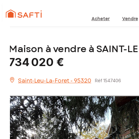
Acheter
Vendre
Maison à vendre à SAINT-L
734 020 €
Saint-Leu-La-Foret - 95320
Réf 1547406