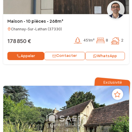
Maison - 10 pièces - 268m²
Channay-Sur-Lathan
(
37330
)
178 850 €
451m²
8
2
Contacter
Appeler
WhatsApp
Exclusivité