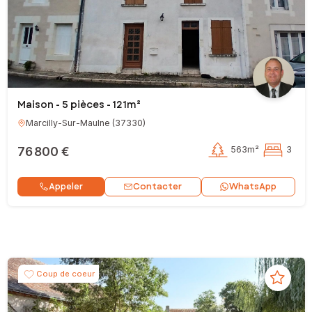
Maison - 5 pièces - 121m²
Marcilly-Sur-Maulne
(
37330
)
76 800 €
563m²
3
Contacter
Appeler
WhatsApp
Coup de coeur