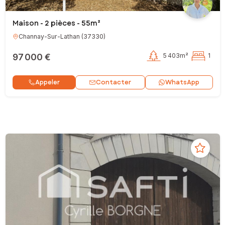
Maison - 2 pièces - 55m²
Channay-Sur-Lathan
(
37330
)
97 000 €
5 403m²
1
Contacter
Appeler
WhatsApp