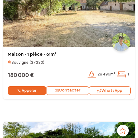
Maison - 1 pièce - 61m²
Souvigne
(
37330
)
180 000 €
28 496m²
1
Contacter
Appeler
WhatsApp