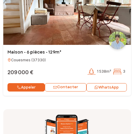
Maison - 6 pièces - 129m²
Couesmes
(
37330
)
209 000 €
1 538m²
3
Contacter
Appeler
WhatsApp