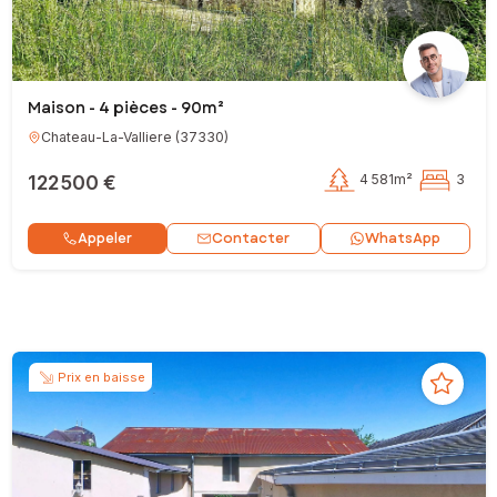
Maison - 4 pièces - 90m²
Chateau-La-Valliere
(
37330
)
122 500 €
4 581m²
3
Contacter
Appeler
WhatsApp
Prix en baisse