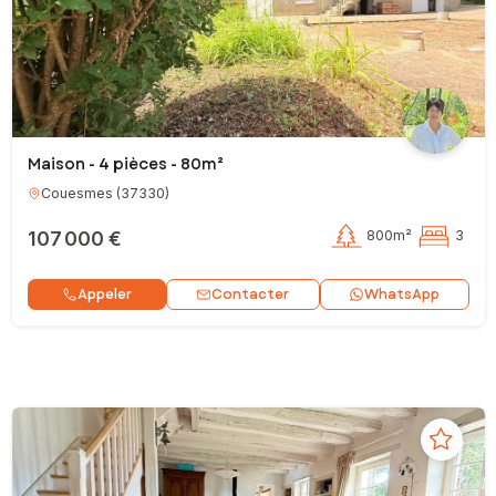
Maison - 4 pièces - 80m²
Couesmes
(
37330
)
107 000 €
800m²
3
Contacter
Appeler
WhatsApp