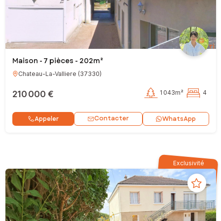
Maison - 7 pièces - 202m²
Chateau-La-Valliere
(
37330
)
210 000 €
1 043m²
4
Contacter
Appeler
WhatsApp
Exclusivité