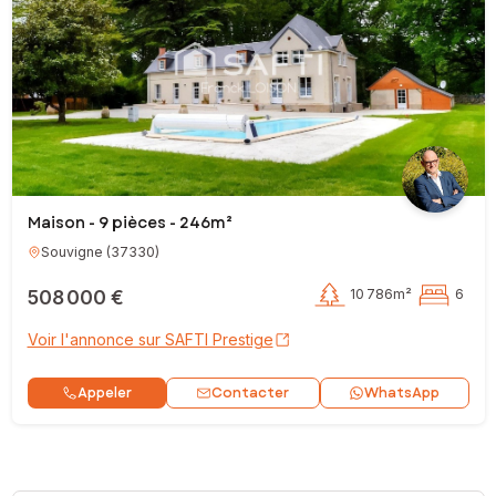
Maison - 9 pièces - 246m²
Souvigne
(
37330
)
508 000 €
10 786m²
6
Voir l'annonce sur SAFTI Prestige
Contacter
Appeler
WhatsApp