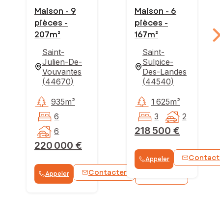
Maison - 9
Maison - 6
pièces -
pièces -
207m²
167m²
Saint-
Saint-
Julien-De-
Sulpice-
Vouvantes
Des-Landes
(
44670
)
(
44540
)
935m²
1 625m²
6
3
2
218 500 €
6
220 000 €
Contact
Appeler
Contacter
Appeler
WhatsApp