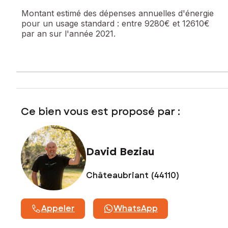
Contactez votre conseiller SAFTI : David BEZIAU, Tél. :
Montant estimé des dépenses annuelles d'énergie
0603935466, E-mail : david.beziau@safti.fr - EI - Agent
pour un usage standard :
entre 9280€ et 12610€
commercial immatriculé au RSAC de NANTES sous le
par an sur l'année 2021.
numéro 519111702
Ce bien vous est proposé par :
David Beziau
Châteaubriant (44110)
Appeler
WhatsApp