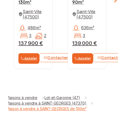
130m²
90m²
Saint-Vite
Saint-Vite
(
47500
)
(
47500
)
486m²
636m²
3
2
3
137 900 €
139 000 €
Contacter
Contact
Appeler
Appeler
WhatsApp
>
>
Maisons à vendre
Lot-et-Garonne (47)
>
Maisons à vendre à SAINT-GEORGES (47370)
Maison à vendre à SAINT-GEORGES de 100m²