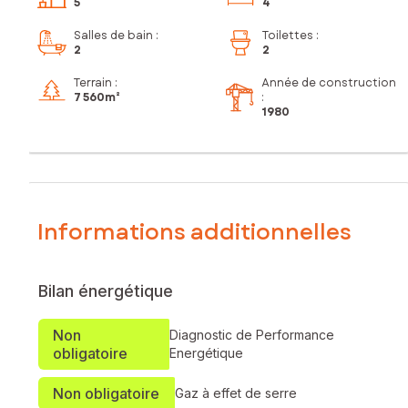
5
4
Salles de bain
:
Toilettes
:
2
2
Terrain :
Année de construction
7 560m²
:
1980
Informations additionnelles
Bilan énergétique
Non
Diagnostic de Performance
obligatoire
Energétique
Non obligatoire
Gaz à effet de serre