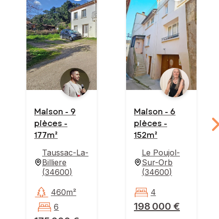
Maison - 9
Maison - 6
pièces -
pièces -
177m²
152m²
Taussac-La-
Le Poujol-
Billiere
Sur-Orb
(
34600
)
(
34600
)
460m²
4
198 000 €
6