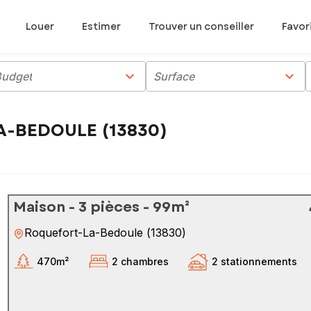
Louer
Estimer
Trouver un conseiller
Favor
chevron_right
chevron_right
Budget
Surface
LA-BEDOULE (13830)
Maison - 3 pièces - 99m²
Roquefort-La-Bedoule
(
13830
)
470m²
2 chambres
2 stationnements