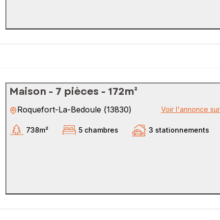
Maison - 7 pièces - 172m²
Roquefort-La-Bedoule
(
13830
)
Voir l'annonce su
738m²
5 chambres
3 stationnements