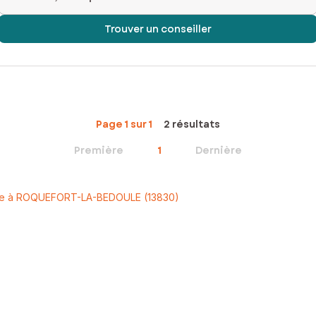
Trouver un conseiller
Page 1 sur 1
2 résultats
Première
1
Dernière
re à ROQUEFORT-LA-BEDOULE (13830)