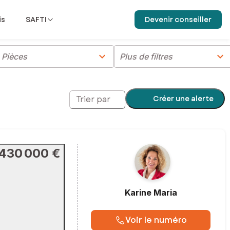
is
SAFTI
Devenir conseiller
chevron_right
chevron_right
Pièces
Plus de filtres
Créer une alerte
Trier par
430 000 €
Karine
Maria
Voir le numéro