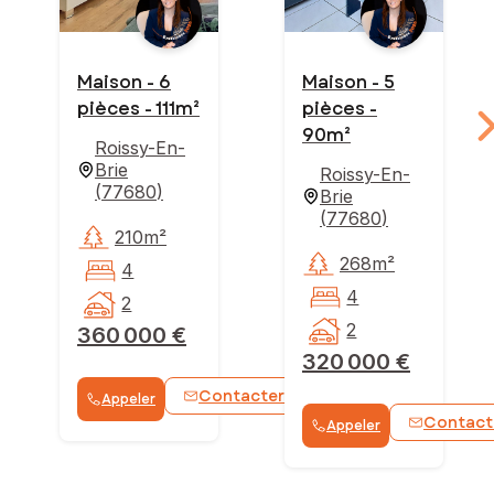
Maison - 6
Maison - 5
pièces - 111m²
pièces -
90m²
Roissy-En-
Brie
Roissy-En-
(
77680
)
Brie
(
77680
)
210m²
268m²
4
4
2
2
360 000 €
320 000 €
Contacter
Appeler
WhatsApp
Contact
Appeler