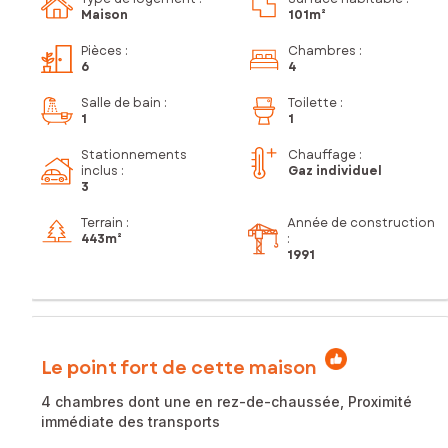
Maison
101m²
Pièces
:
Chambres
:
6
4
Salle de bain
:
Toilette
:
1
1
Stationnements
Chauffage :
inclus
:
Gaz individuel
3
Terrain :
Année de construction
443m²
:
1991
Le point fort de cette maison
4 chambres dont une en rez-de-chaussée, Proximité
immédiate des transports