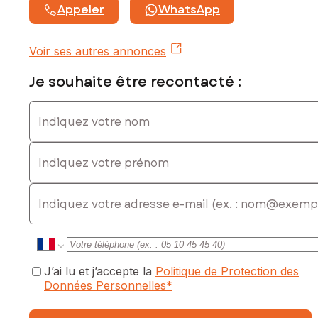
Appeler
WhatsApp
Contactez votre conseiller SAFTI : Nina LANGLOIS, Tél. : 06
37 18 32 18, E-mail : nina.langlois@safti.fr - EI - Agent
commercial immatriculé au RSAC de MELUN sous le numéro
Voir ses autres annonces
898 728 480
Je souhaite être recontacté :
Indiquez votre nom
Indiquez votre prénom
E-mail
J’ai lu et j’accepte la
Politique de Protection des
Données Personnelles
*