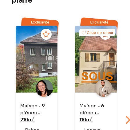
plaire
Exclusivité
Exclusivité
Coup de coeur
Maison - 9
Maison - 6
pièces -
pièces -
210m²
110m²
Rehon
Longwy