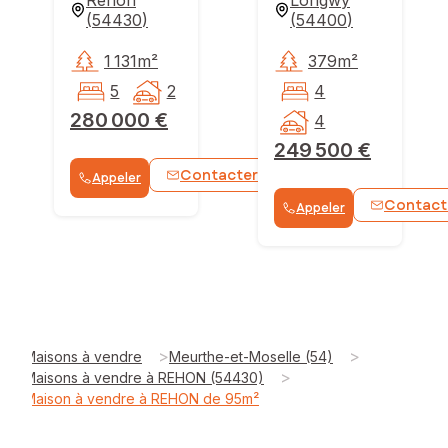
(
54430
)
(
54400
)
1 131m²
379m²
5
2
4
280 000 €
4
249 500 €
Contacter
Appeler
WhatsApp
Contact
Appeler
>
>
Maisons à vendre
Meurthe-et-Moselle (54)
>
Maisons à vendre à REHON (54430)
Maison à vendre à REHON de 95m²