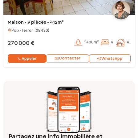
Maison - 9 pièces - 412m²
Poix-Terron
(
08430
)
270 000 €
1 400m²
4
4
Contacter
Appeler
WhatsApp
Partagez une info immobilière et