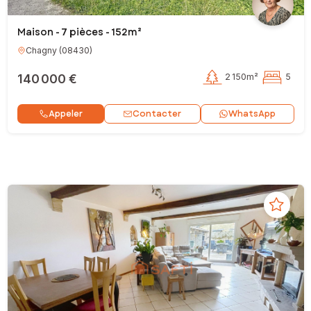
Maison - 7 pièces - 152m²
Chagny
(
08430
)
140 000 €
2 150m²
5
Contacter
Appeler
WhatsApp