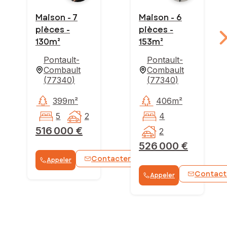
Maison - 7
Maison - 6
pièces -
pièces -
130m²
153m²
Pontault-
Pontault-
Combault
Combault
(
77340
)
(
77340
)
399m²
406m²
5
2
4
516 000 €
2
526 000 €
Contacter
Appeler
WhatsApp
Contact
Appeler