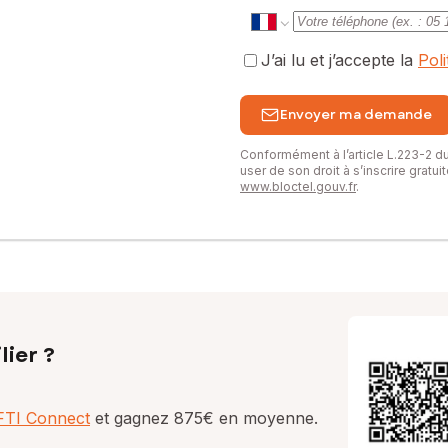
J’ai lu et j’accepte la
Pol
Envoyer ma demande
Conformément à l’article L.223-2 
user de son droit à s’inscrire gratu
www.bloctel.gouv.fr
.
lier ?
AFTI Connect
et gagnez 875€ en moyenne.