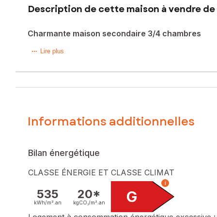
Description de cette maison à vendre de 
Charmante maison secondaire 3/4 chambres
Secteur Pont L’Évêque : 20mn des plages de la Côte Fleuri
Lire plus
"Plus beaux villages de France", cette charmante maison d
environnement, au calme sans aucune nuisance ou vis à vis,
Le rez-de-chaussée comporte un confortable et lumineux sé
pièces de vie qui ouvrent toutes deux vers la terrasse et l
A l'étage mansardé, la pièce palière distribue deux chamb
confort typique d'une résidence secondaire, de très agré
Informations additionnelles
Les informations sur les risques auxquels ce bien est expo
Prix de vente : 274 900 €
Bilan énergétique
Honoraires charge vendeur
CLASSE ÉNERGIE ET CLASSE CLIMAT
Contactez votre conseiller SAFTI : Maxime HORAIST, Tél. :
i
535
20*
G
kWh/m².
an
kgCO₂/m².
an
Logement à consommation énergétique excessive :