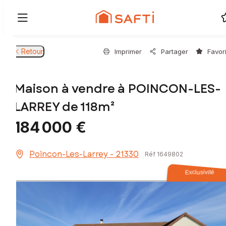
Retour
Imprimer
Partager
Favor
Maison à vendre à POINCON-LES-
LARREY de 118m²
184 000 €
Poincon-Les-Larrey - 21330
Réf 1649802
Exclusivité