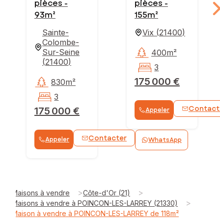
pièces -
pièces -
93m²
155m²
Sainte-
Vix
(
21400
)
Colombe-
Sur-Seine
400m²
(
21400
)
3
175 000 €
830m²
3
Contact
175 000 €
Appeler
Contacter
Appeler
WhatsApp
>
>
Maisons à vendre
Côte-d'Or (21)
>
Maisons à vendre à POINCON-LES-LARREY (21330)
Maison à vendre à POINCON-LES-LARREY de 118m²