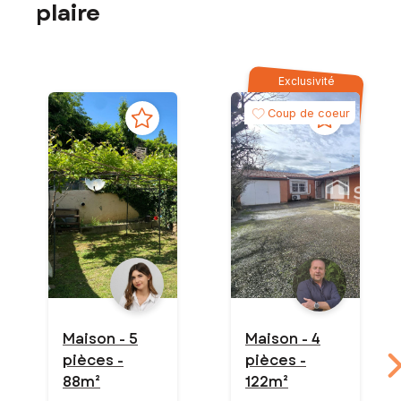
plaire
Exclusivité
Coup de coeur
Maison - 5
Maison - 4
pièces -
pièces -
88m²
122m²