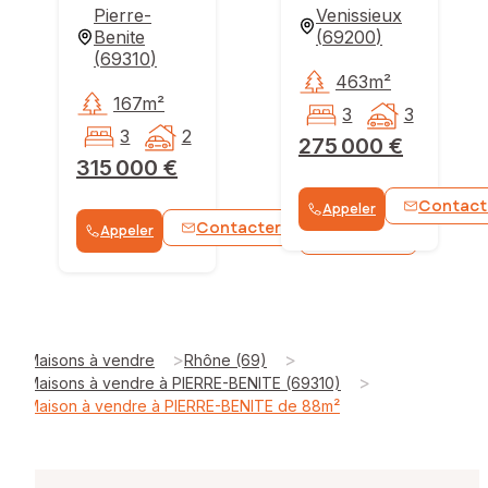
Pierre-
Venissieux
Benite
(
69200
)
(
69310
)
463m²
167m²
3
3
3
2
275 000 €
315 000 €
Contact
Appeler
Contacter
Appeler
WhatsApp
>
>
Maisons à vendre
Rhône (69)
>
Maisons à vendre à PIERRE-BENITE (69310)
Maison à vendre à PIERRE-BENITE de 88m²