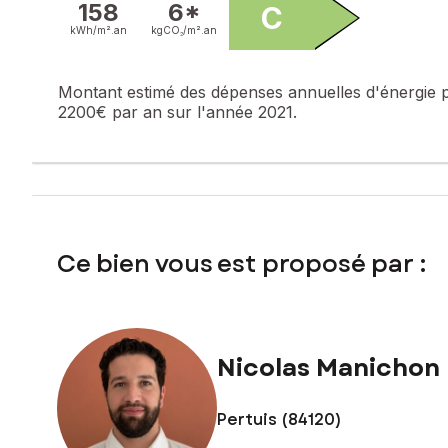
158
6*
C
100661636
kWh/m².
an
kgCO₂/m².
an
Montant estimé des dépenses annuelles d'énergie 
2200€ par an sur l'année 2021.
Ce bien vous est proposé par :
Nicolas Manichon
Pertuis (84120)