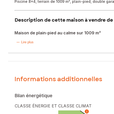
Piscine 8x4, terrain de 1009 m², plain-pied, double gara
Description de cette maison à vendre de 
Maison de plain-pied au calme sur 1009 m²
Maison individuelle de plain-pied, implantée sur une parcel
Lire plus
buanderie, une cave et une véranda, pour une surface utile
À l'extérieur, la propriété dispose d'une piscine 8 x 4, d
Les combles, accessibles par trappe et reposant sur une da
Informations additionnelles
Quartier très paisible, nombreux stationnements.
Les informations sur les risques auxquels ce bien est expo
Bilan énergétique
Prix de vente : 428 000 €
Honoraires charge vendeur
CLASSE ÉNERGIE ET CLASSE CLIMAT
i
Contactez votre conseiller SAFTI : Nicolas MANICHON, Tél.