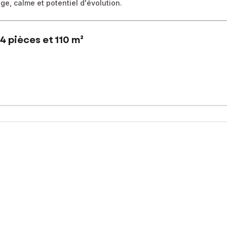
ge, calme et potentiel d'évolution.
4 pièces et 110 m²
le cadastrale de 1 009 m². Le bien comprend un séjour, une cuisine 
 d'environ 110 m².
'un double garage indépendant de 36 m², d'un abri voiture d'environ 
lle béton, offrent un potentiel d'aménagement sous réserve des aut
sé sont disponibles sur le site Géorisques : www.georisques.gouv.fr
 : 0623743813, E-mail : nicolas.manichon@safti.fr - EI - Agent com