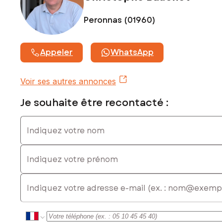
www.georisques.gouv.fr
Peronnas (01960)
Prix de vente : 270 000 €
Honoraires charge vendeur
Contactez votre conseiller SAFTI : Christophe BAUCHET,
Appeler
WhatsApp
Tél. : 0609941974, E-mail : christophe.bauchet@safti.fr - EI -
Agent commercial immatriculé au RSAC de Bourg-en-Bresse
sous le numéro 404013088
Voir ses autres annonces
Je souhaite être recontacté :
Indiquez votre nom
Indiquez votre prénom
E-mail