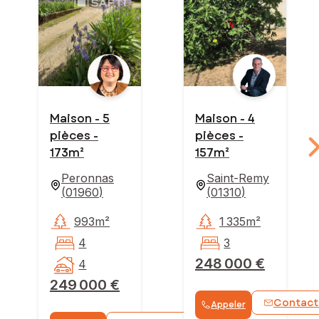
Maison - 5
Maison - 4
pièces -
pièces -
173m²
157m²
Peronnas
Saint-Remy
(
01960
)
(
01310
)
993m²
1 335m²
4
3
248 000 €
4
249 000 €
Contact
Appeler