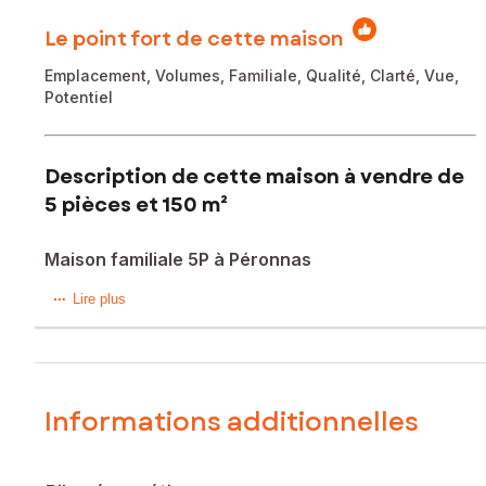
Le point fort de cette maison
Emplacement, Volumes, Familiale, Qualité, Clarté, Vue,
Potentiel
Description de cette maison à vendre de
5 pièces et 150 m²
Maison familiale 5P à Péronnas
Située à Péronnas, cette maison familiale 5P offre un cadre
Lire plus
de vie agréable dans une ville offrant un environnement
sécurisé et dynamique. Proche des commerces, écoles,
lycées, collèges et crèches, elle est également bien
desservie par les transports en commun avec des arrêts de
bus et de train à proximité. De plus, la fibre optique est
Informations additionnelles
disponible, garantissant une connectivité rapide et fiable
pour les besoins quotidiens.