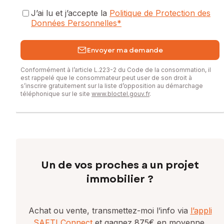
J’ai lu et j’accepte la
Politique de Protection des
Données Personnelles
*
Envoyer ma demande
Conformément à l’article L.223-2 du Code de la consommation, il
est rappelé que le consommateur peut user de son droit à
s’inscrire gratuitement sur la liste d’opposition au démarchage
téléphonique sur le site
www.bloctel.gouv.fr
.
Un de vos proches a un projet
immobilier ?
Achat ou vente, transmettez-moi l’info via
l’appli
SAFTI Connect
et gagnez 875€ en moyenne.