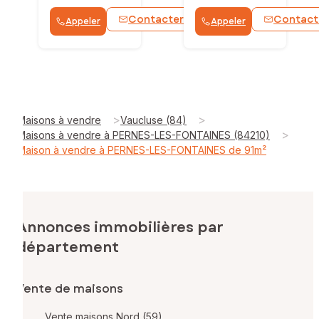
Contacter
Contact
Appeler
Appeler
WhatsApp
>
>
Maisons à vendre
Vaucluse (84)
>
Maisons à vendre à PERNES-LES-FONTAINES (84210)
Maison à vendre à PERNES-LES-FONTAINES de 91m²
Annonces immobilières par
département
Vente de maisons
Vente maisons Nord (59)