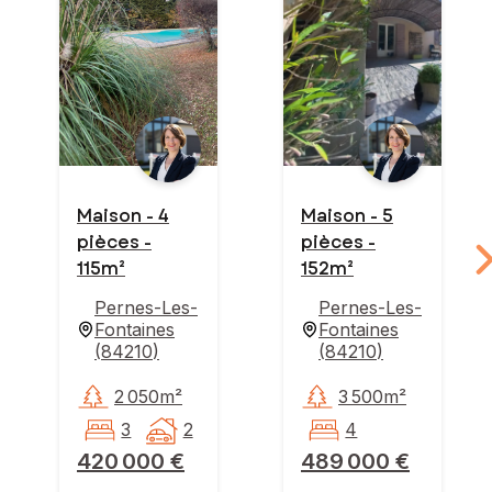
Maison - 4
Maison - 5
pièces -
pièces -
115m²
152m²
Pernes-Les-
Pernes-Les-
Fontaines
Fontaines
(
84210
)
(
84210
)
2 050m²
3 500m²
3
2
4
420 000 €
489 000 €