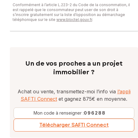
Conformément à l’article L.223-2 du Code de la consommation, il
Les informations sur les risques auxquels ce bien est
est rappelé que le consommateur peut user de son droit à
exposé sont disponibles sur le site Géorisques :
s’inscrire gratuitement sur la liste d’opposition au démarchage
téléphonique sur le site
www.bloctel.gouv.fr
.
www.georisques.gouv.fr
Prix de vente : 255 700 €
Honoraires charge vendeur
Contactez votre conseiller SAFTI : Edith ETSAM, Tél. :
0637052980, E-mail : edith.etsam@safti.fr - EI - Agent
Un de vos proches a un projet
commercial immatriculé au RSAC de Rennes sous le numéro
483 035 374
immobilier ?
Achat ou vente, transmettez-moi l’info via
l’appli
SAFTI Connect
et gagnez 875€ en moyenne.
Mon code à renseigner :
096288
Télécharger SAFTI Connect