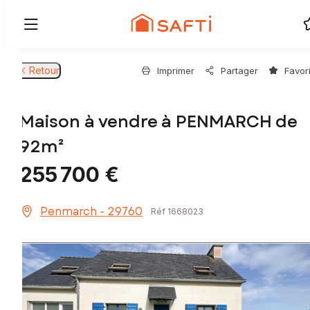
Retour
Imprimer
Partager
Favor
Maison à vendre à PENMARCH de
92m²
255 700 €
Penmarch - 29760
Réf 1668023