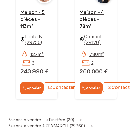
Maison - 5
Maison - 4
pièces -
pièces -
113m²
78m²
Loctudy
Combrit
(
29750
)
(
29120
)
127m²
780m²
3
2
243 990 €
260 000 €
Contacter
Contact
Appeler
Appeler
WhatsApp
>
>
Maisons à vendre
Finistère (29)
>
Maisons à vendre à PENMARCH (29760)