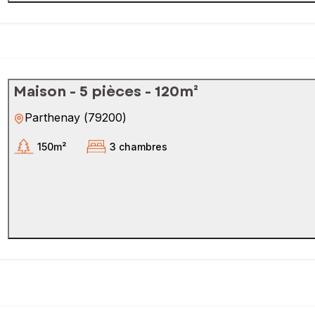
Maison - 5 pièces - 120m²
Parthenay
(
79200
)
150m²
3 chambres