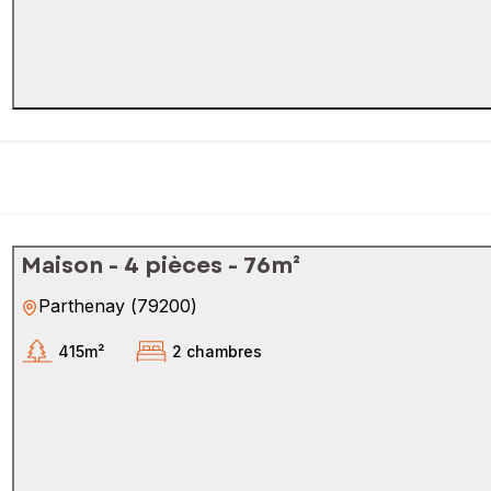
Maison - 4 pièces - 76m²
Parthenay
(
79200
)
415m²
2 chambres