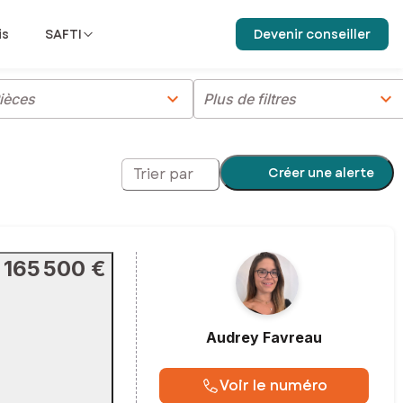
is
SAFTI
Devenir conseiller
chevron_right
chevron_right
ièces
Plus de filtres
Créer une alerte
Trier par
165 500 €
Audrey
Favreau
Voir le numéro