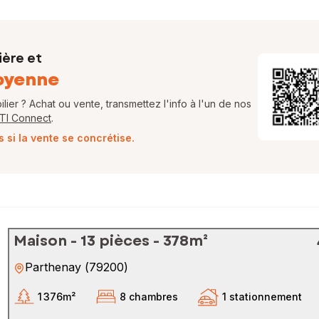
ière et
oyenne
ier ? Achat ou vente, transmettez l'info à l'un de nos
FTI Connect
.
si la vente se concrétise.
Maison - 13 pièces - 378m²
Parthenay
(
79200
)
1 376m²
8 chambres
1 stationnement