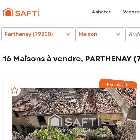
Acheter
Vendre
Parthenay (79200)
chevron_right
Maison
chevron_right
Bud
16 Maisons à vendre, PARTHENAY (
Exclusivité