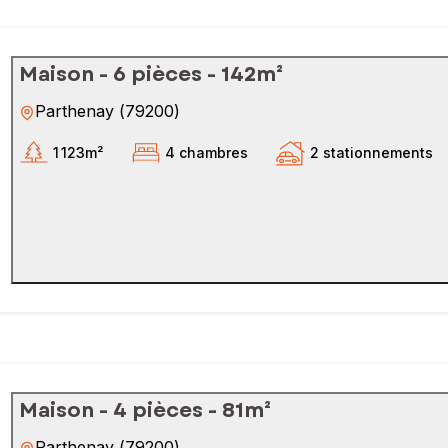
Maison - 6 pièces - 142m²
Parthenay
(
79200
)
1 123m²
4 chambres
2 stationnements
Maison - 4 pièces - 81m²
Parthenay
(
79200
)