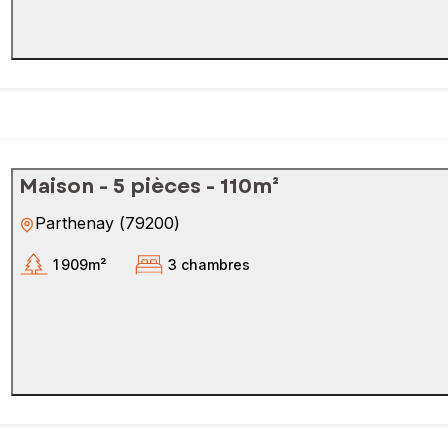
Maison - 5 pièces - 110m²
Parthenay
(
79200
)
1 909m²
3 chambres