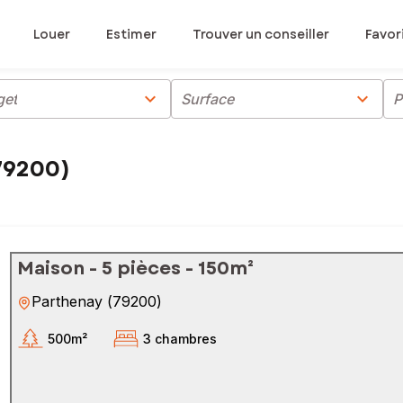
Louer
Estimer
Trouver un conseiller
Favor
chevron_right
chevron_right
get
Surface
P
79200)
Maison - 5 pièces - 150m²
Parthenay
(
79200
)
500m²
3 chambres