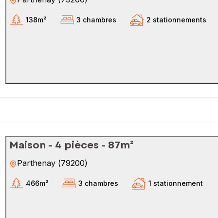
138m²
3 chambres
2 stationnements
Maison - 4 pièces - 87m²
Parthenay
(
79200
)
466m²
3 chambres
1 stationnement