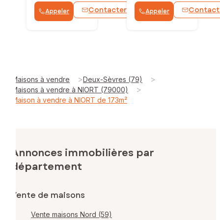
Contacter
Contact
Appeler
Appeler
WhatsApp
>
>
Maisons à vendre
Deux-Sèvres (79)
>
Maisons à vendre à NIORT (79000)
Maison à vendre à NIORT de 173m²
Annonces immobilières par
département
Vente de maisons
Vente maisons Nord (59)