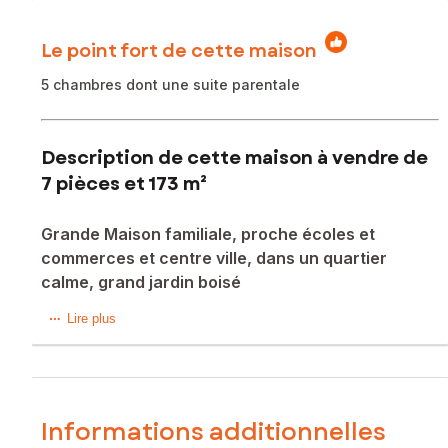
Le point fort de cette maison
5 chambres dont une suite parentale
Description de cette maison à vendre de
7 pièces et 173 m²
Grande Maison familiale, proche écoles et
commerces et centre ville, dans un quartier
calme, grand jardin boisé
À Niort (79000), cette charmante maison de 173 m² située
Lire plus
dans un environnement urbain proche des commodités
telles que les écoles et les transports en commun offre un
cadre de vie agréable. Avec un terrain de 550 m²
comprenant une terrasse et un jardin arboré, cette
propriété bénéficie d'une exposition Nord-Sud idéale pour
Informations additionnelles
profiter du soleil tout au long de la journée.