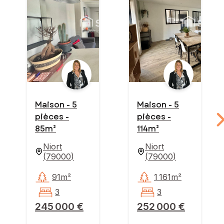
Maison - 5
Maison - 5
pièces -
pièces -
85m²
114m²
Niort
Niort
(
79000
)
(
79000
)
91m²
1 161m²
3
3
245 000 €
252 000 €