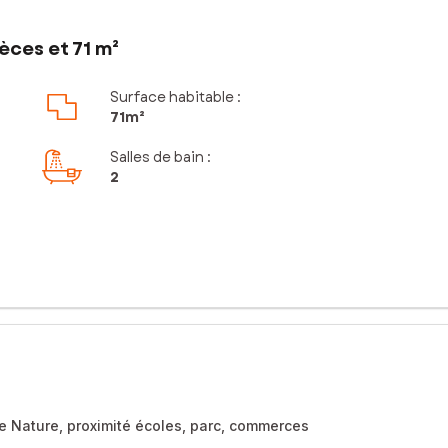
èces et 71 m²
Surface habitable :
71m²
Salles de bain
:
2
 de Nature, proximité écoles, parc, commerces