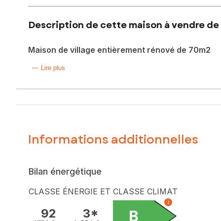
Description de cette maison à vendre de 
Maison de village entièrement rénové de 70m2
Située dans le charmant village de Néoules (83136), cette ma
Lire plus
tout en bénéficiant de la proximité des commerces et des éc
en plein air.
Cette maison de 1900, d'une surface habitable de 70 m², c
toilettes offrent un confort optimal pour le quotidien. Av
authentique et fonctionnelle dans un cadre provençal pitto
Informations additionnelles
CONTACTEZ MOI POUR VISUALISER LA VISITE VIRTUELLE
Les informations sur les risques auxquels ce bien est expo
Bilan énergétique
Prix de vente : 189 000 €
CLASSE ÉNERGIE ET CLASSE CLIMAT
Honoraires charge vendeur
i
92
3*
B
Contactez votre conseiller SAFTI : Séverine CARON, Tél. :