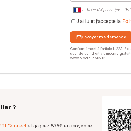
J’ai lu et j’accepte la
Pol
Envoyer ma demande
Conformément à l’article L.223-2 
user de son droit à s’inscrire gratu
www.bloctel.gouv.fr
.
lier ?
AFTI Connect
et gagnez 875€ en moyenne.