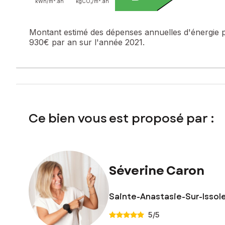
kWh/m².
an
kgCO₂/m².
an
Montant estimé des dépenses annuelles d'énergie 
930€ par an sur l'année 2021.
Ce bien vous est proposé par :
Séverine Caron
Sainte-Anastasie-Sur-Issole
5
/5