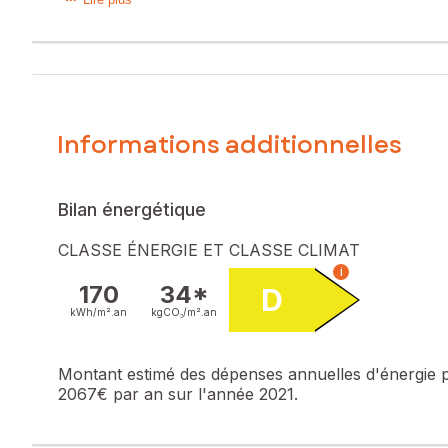
Située au cœur de la charmante petite cité de caractère d
D’une surface d’environ 87 m², elle se compose d’une cuis
de bain récemment rénovée ainsi que de trois chambres, idé
À l’extérieur, de belles terrasses vous permettront de pr
Informations additionnelles
Le sous-sol complet vient compléter ce bien, offrant de 
Située dans un quartier paisible, cette maison allie confort
Bilan énergétique
Les informations sur les risques auxquels ce bien est expo
CLASSE ÉNERGIE ET CLASSE CLIMAT
Prix de vente : 185 000 €
i
Honoraires charge vendeur
170
34*
D
kWh/m².
an
kgCO₂/m².
an
Contactez votre conseiller SAFTI : Damien EPIROTTI, Tél. :
Montant estimé des dépenses annuelles d'énergie 
2067€ par an sur l'année 2021.