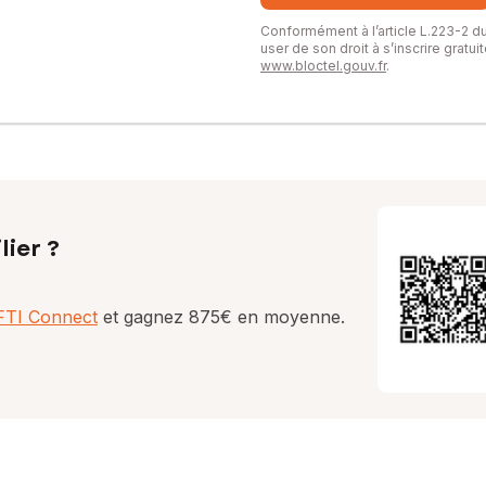
Conformément à l’article L.223-2 
user de son droit à s’inscrire gratu
www.bloctel.gouv.fr
.
lier ?
AFTI Connect
et gagnez 875€ en moyenne.