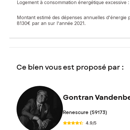
Logement à consommation énergétique excessive :
Garage de 24 m² + parking
Grande dépendance de 36 m² (fort potentiel)
Montant estimé des dépenses annuelles d'énergie 
8130€ par an sur l'année 2021.
Infos techniques :
DPE : En cours de réalisation (Travaux d'isolation, d'électri
Assainissement : Tout-à-l'égout
Taxe foncière très faible : 550 € / an
Ce bien vous est proposé par :
Une maison saine à fort potentiel pour façonner votre futur
Les informations sur les risques auxquels ce bien est expo
Gontran Vandenb
Prix de vente : 141 750 €
Honoraires charge vendeur
Renescure (59173)
Contactez votre conseiller SAFTI : Gontran VANDENBERGHE,
numéro 852 031 343
4.9
/5