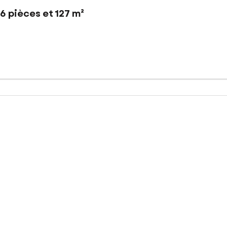
6 pièces et 127 m²
ison individuelle de 1936 offrant de beaux volumes, sur un terrain d