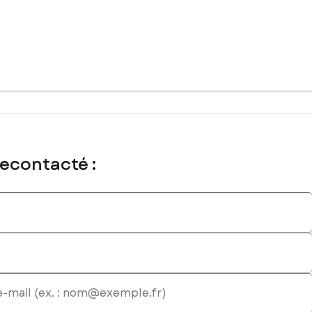
recontacté :
EI - Agent commercial immatriculé au RSAC de DUNKERQUE sous le