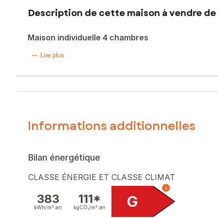
Description de cette maison à vendre de 
Maison individuelle 4 chambres
? Maison individuelle 6 pièces 127 m² – Moulle (62)
Lire plus
Idéal famille ou projet de rénovation ! Découvrez cette ma
Intérieur (sur 2 niveaux) :
Grand salon lumineux de 31,5 m² (Expo Ouest)
Informations additionnelles
Cuisine spacieuse de 17,95 m²
4 chambres + grenier (possibilité 5ème chambre)
Bilan énergétique
1 salle d'eau & 2 WC
CLASSE ÉNERGIE ET CLASSE CLIMAT
Cave de 11,8 m²
i
383
111*
G
Extérieur & Dépendances :
kWh/m².
an
kgCO₂/m².
an