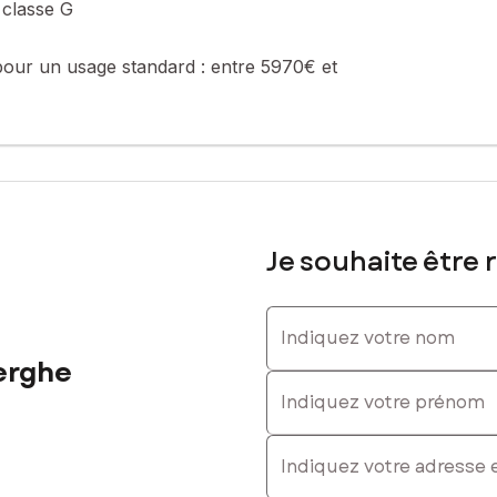
 classe G
pour un usage standard :
entre 5970€ et
cité et rafraîchissement du chauffage fuel/bois à prévoir).
Je souhaite être 
 cocon !
Indiquez votre nom
sé sont disponibles sur le site Géorisques : www.georisques.gouv.fr
erghe
Indiquez votre prénom
 Tél. : 06 62 04 71 77, E-mail : gontran.vandenberghe@safti.fr - 
E-mail