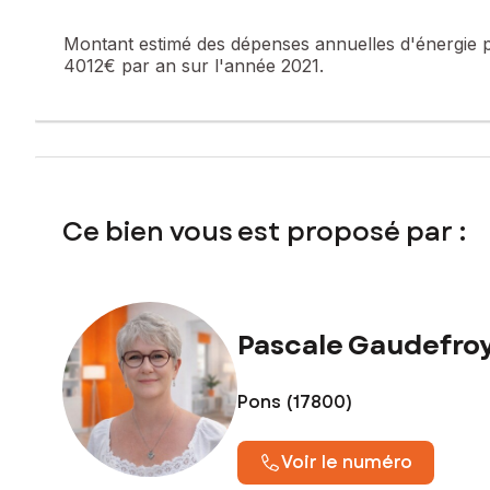
L'environnement constitue un véritable atout. Le terrain, e
Montant estimé des dépenses annuelles d'énergie 
de petite capacité, la médiation animale, le maraîchage, ou 
4012€ par an sur l'année 2021.
Cette propriété séduira également les porteurs de projet
préservé loin des nuisances du quotidien.
Quelques travaux de rafraîchissement permettront de révéler
Un véritable havre de paix où la nature est omniprésente, 
Ce bien vous est proposé par :
Laissez-vous séduire par cette propriété pleine de charme et
Je me tiens à votre disposition pour vous accompagner dan
Pascale Gaudefro
Les informations sur les risques auxquels ce bien est expo
Prix de vente : 274 500 €
Pons (17800)
Honoraires charge vendeur
Contactez votre conseiller SAFTI : Pascale Gaudefroy, Tél. 
Voir le numéro
782