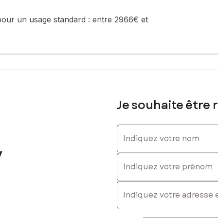
ntouré de nature, offre un cadre idéal pour développer une activité e
pour un usage standard :
entre 2966€ et
encore toute activité nécessitant calme, espace et tranquillité.
s souhaitant créer un lieu de ressourcement, de stages, d'accompa
 tout le potentiel de ce bien atypique et d'en faire un lieu de vie o
tout en restant à proximité des commodités de Jonzac.
Je souhaite être 
 de possibilités. Une visite s'impose pour en apprécier toute l'authe
Indiquez votre nom
s votre projet avec sérieux et professionnalisme.
y
sé sont disponibles sur le site Géorisques : www.georisques.gouv.fr
Indiquez votre prénom
E-mail
: 07 88 03 12 15, E-mail : pascale.gaudefroy@safti.fr - EI - Agent 