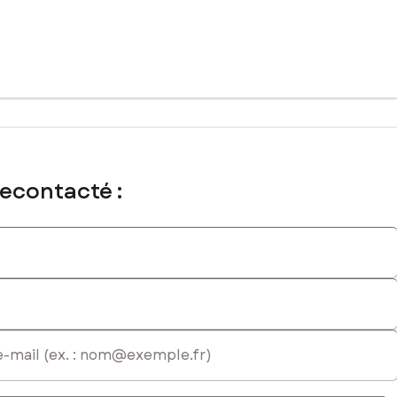
n lien avec les animaux, l'éducation canine, l'accueil équestre
gnement thérapeutique, ou simplement vivre dans un cadre
u de travail unique, à votre image.
recontacté :
nticité et le potentiel.
commercial immatriculé au RSAC de Saintes sous le numéro 821 623