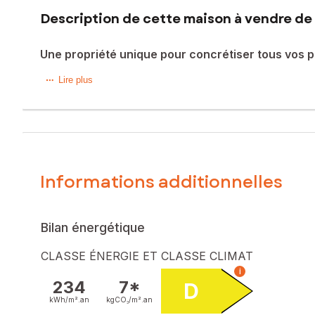
Description de cette maison à vendre de 
Une propriété unique pour concrétiser tous vos pr
À seulement quelques minutes de Jonzac, sur la commune d
Lire plus
habitables au cœur d'un environnement exceptionnel de ca
Implantée sur une parcelle de près d'un hectare, sans voisi
Dès l'entrée, vous serez immédiatement séduit par les vol
mètres, procure une sensation d'espace unique et bénéficie
Informations additionnelles
La maison comprend également :
3 chambres confortables,
2 salles d'eau,
Bilan énergétique
une mezzanine pleine de charme,
une cuisine fonctionnelle,
CLASSE ÉNERGIE ET CLASSE CLIMAT
un cellier pratique.
i
234
7*
D
À l'extérieur, le potentiel de la propriété est tout auss
kWh/m².
an
kgCO₂/m².
an
nombreux projets : activité professionnelle, ateliers, bur