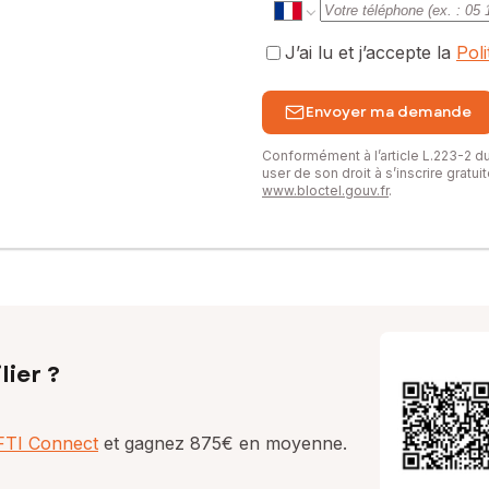
J’ai lu et j’accepte la
Pol
Envoyer ma demande
Conformément à l’article L.223-2 
user de son droit à s’inscrire gratu
www.bloctel.gouv.fr
.
lier ?
AFTI Connect
et gagnez 875€ en moyenne.