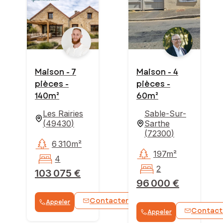
Maison - 7
Maison - 4
pièces -
pièces -
140m²
60m²
Les Rairies
Sable-Sur-
(
49430
)
Sarthe
(
72300
)
6 310m²
197m²
4
2
103 075 €
96 000 €
Contacter
Appeler
WhatsApp
Contact
Appeler