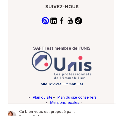
SUIVEZ-NOUS
SAFTI est membre de l’UNIS
Mieux vivre l’immobilier
Plan du site
·
Plan du site conseillers
·
Mentions légales
·
Politique de protection des données
·
Ce bien vous est proposé par :
Barème d'honoraires
·
Paramétrer mes cookies