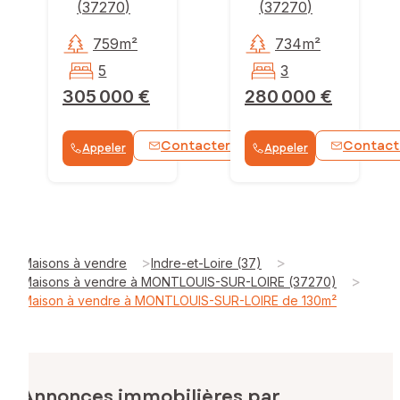
(
37270
)
(
37270
)
759m²
734m²
5
3
305 000 €
280 000 €
Contacter
Contact
Appeler
Appeler
WhatsApp
>
>
Maisons à vendre
Indre-et-Loire (37)
>
Maisons à vendre à MONTLOUIS-SUR-LOIRE (37270)
Maison à vendre à MONTLOUIS-SUR-LOIRE de 130m²
Annonces immobilières par