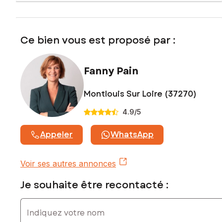
0675709813, E-mail : fanny.pain@safti.fr - EI - Agent
commercial immatriculé au RSAC de TOURS sous le numéro
519 518 161
Ce bien vous est proposé par :
Fanny Pain
Montlouis Sur Loire (37270)
4.9
/5
Appeler
WhatsApp
Voir ses autres annonces
Je souhaite être recontacté :
Indiquez votre nom