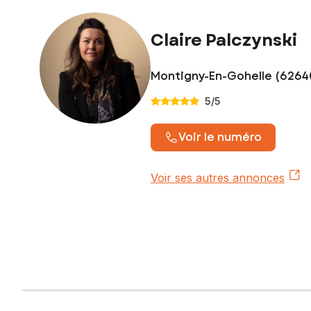
Honoraires charge vendeur
Contactez votre conseiller SAFTI : Claire PALCZYNSKI, Tél. 
Claire Palczynski
Montigny-En-Gohelle (6264
5
/5
Voir le numéro
Voir ses autres annonces