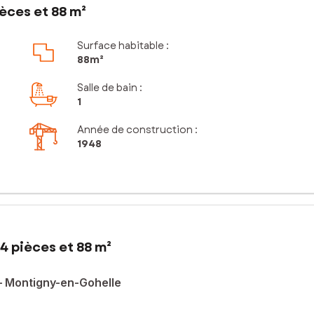
èces et 88 m²
Surface habitable :
88m²
Salle de bain
:
1
Année de construction :
1948
4 pièces et 88 m²
 – Montigny-en-Gohelle
cette maison de ville d’environ 88 m² représente une belle opportun