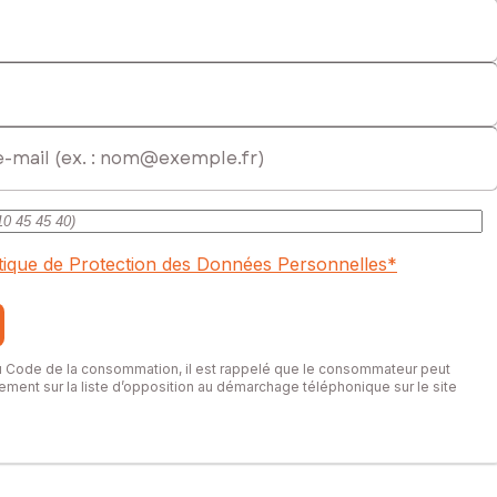
ercial immatriculé au RSAC de Arras sous le numéro 844071001
itique de Protection des Données Personnelles
*
du Code de la consommation, il est rappelé que le consommateur peut
itement sur la liste d’opposition au démarchage téléphonique sur le site