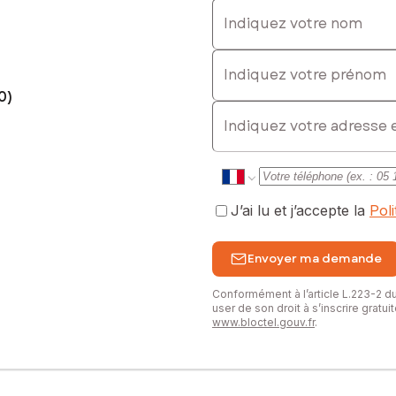
Indiquez votre nom
: 0651662110, E-mail : claire.palczynski@safti.fr - EI - Agent comm
Indiquez votre prénom
0)
E-mail
J’ai lu et j’accepte la
Pol
Envoyer ma demande
Conformément à l’article L.223-2 
user de son droit à s’inscrire gratu
www.bloctel.gouv.fr
.