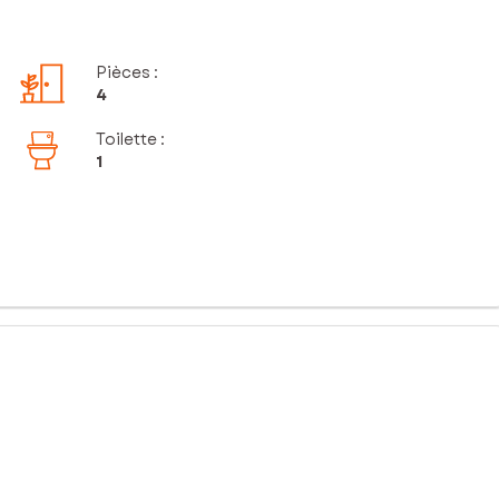
Pièces
:
4
Toilette
:
1
ité pour un investissement locatif sécurisé.