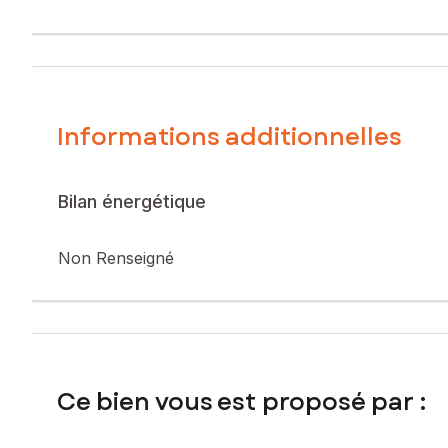
Au rez-de-chaussée, vous découvrirez une entrée, un salon 
séparé.
À l’étage, le palier dessert deux grandes chambres de 17 m
À l’extérieur, la maison dispose d’une cour, d’une terrasse
Bien vendu loué – Loyer actuel : 640 € / mois
Locataires en place depuis 1994
Informations additionnelles
Possibilité de récupérer la maison en juillet 2027, offrant ai
Les + du bien :
Proximité centre-ville, commerces et écoles
Accès rapide aux axes autoroutiers
Bilan énergétique
Investissement locatif stable
Extérieur avec jardin
Non Renseigné
Une belle opportunité pour un investisseur souhaitant un r
DPE : E
Pour plus d’informations ou organiser une visite, contacte
Claire Palczynski Safti
06 51 66 21 10
Ce bien vous est proposé par :
Les informations sur les risques auxquels ce bien est expo
Prix de vente : 107 500 €