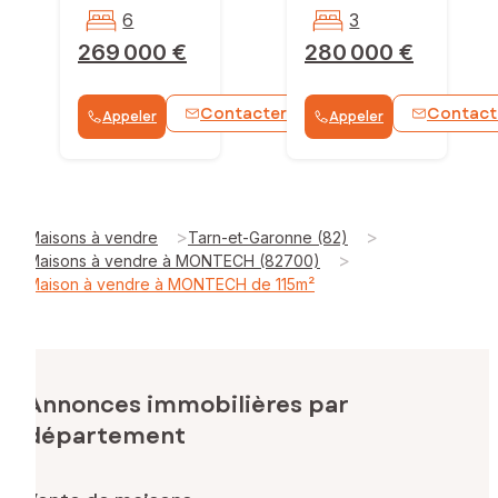
6
3
269 000 €
280 000 €
Contacter
Contact
Appeler
Appeler
WhatsApp
>
>
Maisons à vendre
Tarn-et-Garonne (82)
>
Maisons à vendre à MONTECH (82700)
Maison à vendre à MONTECH de 115m²
Annonces immobilières par
département