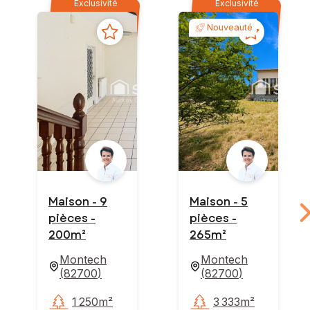
Exclusivité
Exclusivité
Nouveauté
Maison - 9
Maison - 5
pièces -
pièces -
200m²
265m²
Montech
Montech
(
82700
)
(
82700
)
1 250m²
3 333m²