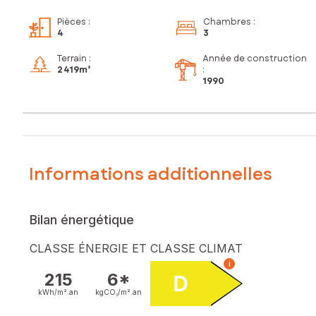
Pièces
:
Chambres
:
4
3
Terrain :
Année de construction
2 419m²
:
1990
Informations additionnelles
Bilan énergétique
CLASSE ÉNERGIE ET CLASSE CLIMAT
i
215
6*
D
kWh/m².
an
kgCO₂/m².
an